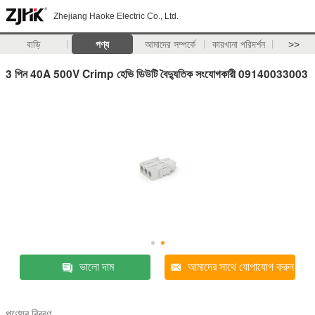
Zhejiang Haoke Electric Co., Ltd.
বাড়ি
পণ্য
আমাদের সম্পর্কে
কারখানা পরিদর্শন
>>
3 পিন 40A 500V Crimp হেভি ডিউটি ​​বৈদ্যুতিক সংযোগকারী 09140033003
ভালো দাম
আমাদের সাথে যোগাযোগ করুন
পণ্যের বিবরণ