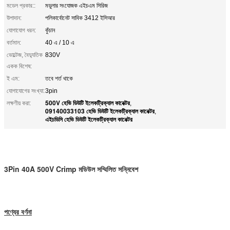
মডেল প্রকার::
মডুলার সংযোজক এইচএম সিরিজ
উপাদান:
পলিকার্বোনেট সাবিক 3412 ইসিআর
যোগাযোগ ধরন:
কুঁচান
বর্তমান:
40 এ / 10 এ
ভোল্টেজ, বৈদ্যুতিক
830V
একক বিশেষ:
ই এম:
তবে শর্ত থাকে
যোগাযোগের সংখ্যা:
3pin
500V হেভি ডিউটি ​​ইলেকট্রিক্যাল কানেক্টর
লক্ষণীয় করা:
,
09140033103 হেভি ডিউটি ​​ইলেকট্রিক্যাল কানেক্টর
,
এইচডিসি হেভি ডিউটি ​​ইলেকট্রিক্যাল কানেক্টর
3Pin 40A 500V Crimp মডিউল সম্মিলিত সন্নিবেশ
পণ্যের বর্ণনা