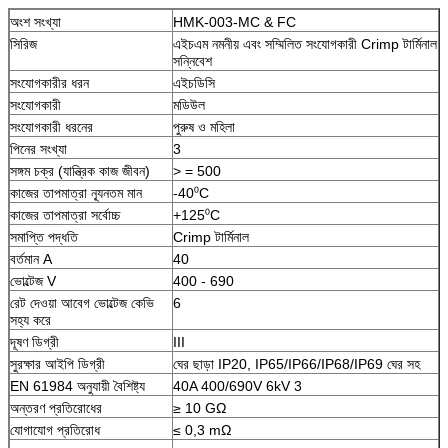
অংশ সংখ্যা
HMK-003-MC & FC
সিরিজ
এইচএম নমনীয় এবং সম্মিলিত সংযোগকারী Crimp টার্মিনাল
সন্নিবেশ
সংযোগকারীর ধরন
এইচডিসি
সংযোগকারী
মডিউল
সংযোগকারী ধরনের
পুরুষ ও মহিলা
পিনের সংখ্যা
3
সঙ্গম চক্র (যান্ত্রিক কাজ জীবন)
> = 500
কাজের তাপমাত্রা ন্যূনতম মান
-40⁰C
কাজের তাপমাত্রা সর্বোচ্চ
+125⁰C
সমাপ্তি পদ্ধতি
Crimp টার্মিনাল
বর্তমান A
40
ভোল্টেজ V
400 - 690
রেট দেওয়া আবেগ ভোল্টেজ কেভি
6
সহ্য করে
দূষণ ডিগ্রী
III
সুরক্ষার আইপি ডিগ্রী
ঘের ছাড়া IP20, IP65/IP66/IP68/IP69 ঘের সহ
EN 61984 অনুযায়ী বৈশিষ্ট্য
40A 400/690V 6kV 3
অন্তরণ প্রতিরোধের
≥ 10 GΩ
যোগাযোগ প্রতিরোধ
≤ 0,3 mΩ