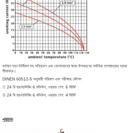
বর্তমান বহন টার্মিনাল সহ সন্নিবেশ এবং যোগাযোগের জন্য উপকরণের সর্বাধিক তাপমাত্রার দ্বারা
সীমাবদ্ধ।
DINEN 60512-5 অনুযায়ী পরিমাপ এবং পরীক্ষার কৌশল
① 24 বি হুড/হাউজিং 6 ​​মডিউল, ওয়্যার গেগ: 6 মিমি²
② 24 বি হুড/হাউজিং 6 ​​মডিউল, ওয়্যার গেগ: 4 মিমি²
পরিচিতি