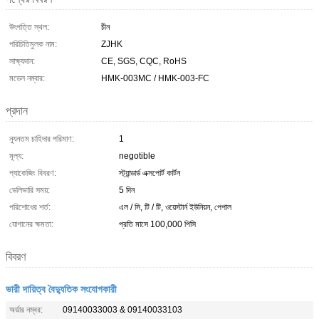
উৎপত্তি স্থল:
চীন
পরিচিতিমুলক নাম:
ZJHK
সাক্ষ্যদান:
CE, SGS, CQC, RoHS
মডেল নম্বার:
HMK-003MC / HMK-003-FC
প্রদান
ন্যূনতম চাহিদার পরিমাণ:
1
মূল্য:
negotible
প্যাকেজিং বিবরণ:
স্ট্যান্ডার্ড এক্সপোর্ট কার্টন
ডেলিভারি সময়:
5 দিন
পরিশোধের শর্ত:
এল / সি, টি / টি, ওয়েস্টার্ন ইউনিয়ন, পেপাল
যোগানের ক্ষমতা:
প্রতি মাসে 100,000 পিসি
বিবরণ
ভারী দায়িত্ব বৈদ্যুতিক সংযোগকারী
অর্ডার নম্বর:
09140033003 & 09140033103