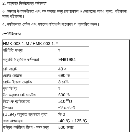
2. অত্যন্ত নির্ভরযোগ্য কর্মক্ষমতা
৩. উচ্চতর উত্পাদনশীলতা এবং কম সময়ের জন্য রক্ষণাবেক্ষণ ও মেরামতের আরও দ্রুত, পরিচালনা
সহজ পরিচালনা।
4. নমনীয়ভাবে মেশিন এবং সমাবেশ লাইনগুলি সংশোধন বা প্রসারিত করুন।
স্পেসিফিকেশন
HMK-003.1-M / HMK-003.1-F
পরিচিতি সংখ্যা
ঘ
অনুযায়ী বৈদ্যুতিক কর্মক্ষমতা
EN61984
রেট কারেন্ট
40 এ
রেটেড ভোল্টেজ
690 ভি
রেটেড ইমালস ভোল্টেজ
8 কেভি
দূষণ ডিগ্রি
ঘ
উল অনুসারে রেট ভোল্টেজ
600 ভি
10
নিরোধক প্রতিরোধের
≥10
Ω
উপাদান
পলিকার্বোনেট
(UL94) অনুসারে জ্বলনযোগ্যতা
ভি 0
কাজ তাপমাত্রা
-40 ℃ ± 125 ℃
যান্ত্রিক কর্মজীবন জীবন - সঙ্গম চক্র
500 ডলার