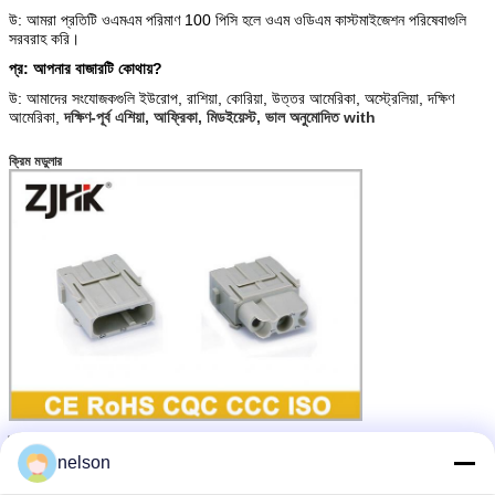
উ: আমরা প্রতিটি ওএমএম পরিমাণ 100 পিসি হলে ওএম ওডিএম কাস্টমাইজেশন পরিষেবাগুলি
সরবরাহ করি।
প্র: আপনার বাজারটি কোথায়?
উ: আমাদের সংযোজকগুলি ইউরোপ, রাশিয়া, কোরিয়া, উত্তর আমেরিকা, অস্ট্রেলিয়া, দক্ষিণ
আমেরিকা,
দক্ষিণ-পূর্ব এশিয়া, আফ্রিকা, মিডইয়েস্ট, ভাল অনুমোদিত with
ক্রিম মডুলার
ভারী শুল্ক পাওয়ার সংযোগকারী
শিল্প বৈদ্যুতিন সংযোগকারী
ট্যাগ:
,
,
nelson
ভারী শুল্ক ডিসি সংযোগকারী