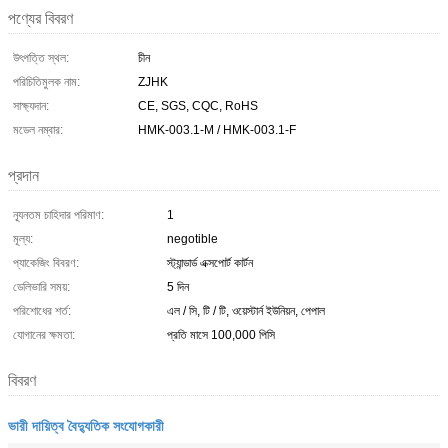
পণ্যের বিবরণ
উৎপত্তি স্থল:
চীন
পরিচিতিমুলক নাম:
ZJHK
সাক্ষ্যদান:
CE, SGS, CQC, RoHS
মডেল নম্বার:
HMK-003.1-M / HMK-003.1-F
প্রদান
ন্যূনতম চাহিদার পরিমাণ:
1
মূল্য:
negotible
প্যাকেজিং বিবরণ:
স্ট্যান্ডার্ড এক্সপোর্ট কার্টন
ডেলিভারি সময়:
5 দিন
পরিশোধের শর্ত:
এল / সি, টি / টি, ওয়েস্টার্ন ইউনিয়ন, পেপাল
যোগানের ক্ষমতা:
প্রতি মাসে 100,000 পিসি
বিবরণ
ভারী দায়িত্ব বৈদ্যুতিক সংযোগকারী