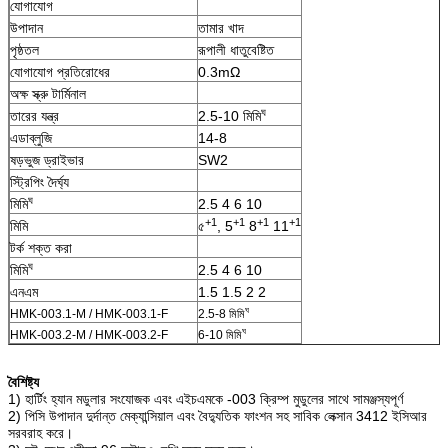
যোগাযোগ
উপাদান
তামার খাদ
পৃষ্ঠতল
রূপালী ধাতুবেষ্টিত
যোগাযোগ প্রতিরোধের
0.3mΩ
অক্ষ স্ক্রু টার্মিনাল
ঘ
তারের যন্ত্র
2.5-10 মিমি
এডাব্লুজি
14-8
ষড়ভুজ ড্রাইভার
SW2
স্ট্রিপিং দৈর্ঘ্য
ঘ
মিমি
2.5 4 6 10
+1
+1
+1
+1
মিমি
৫
, 5
8
11
টর্ক শক্ত করা
ঘ
মিমি
2.5 4 6 10
এনএম
1.5 1.5 2 2
ঘ
HMK-003.1-M / HMK-003.1-F
2.5-8 মিমি
ঘ
HMK-003.2-M / HMK-003.2-F
6-10 মিমি
বৈশিষ্ট্য
1) হার্টিং হ্যান মডুলার সংযোজক এবং এইচএমকে -003 ক্রিম্প মুডুলের সাথে সামঞ্জস্যপূর্ণ
2) পিসি উপাদান দুর্দান্ত মেক্যান্সিয়াল এবং বৈদ্যুতিক ফাংশন সহ সাবিক লেক্সান 3412 ইসিআর
সরবরাহ করে।