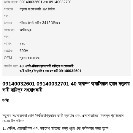
অর্ডার নম্বর:
09140032601 এবং 09140032701
মডেলের
মডুলার সংযোগকারী HM সিরিজ
ধরন::
উপাদান:
পলিকার্বোনেট সাবিক 3412 ইসিআর
যোগাযোগ
অক্ষীয় স্ক্রু
ধরন:
বর্তমান:
৪০এ
ভোল্টেজ:
690V
OEM:
প্রদান করা হয়েছে
40 এমপিএক্সিয়াল হ্যান ভারী দায়িত্ব সংযোগকারী
লক্ষণীয় করা:
,
ভারী দায়িত্ব বৈদ্যুতিক সংযোগকারী 09140032601
09140032601 09140032701 40 অ্যাম্প অ্যাক্সিয়াল হ্যান মডুলার
ভারী দায়িত্ব সংযোগকারী
বর্ণনা
মডুলার সংযোজকরা বেশি নির্ভরযোগ্যভাবে ভারী ব্যবহার এবং এক্সপোজারের বিরুদ্ধে প্রতিরোধ
i
কঠোর শিল্প পরিবেশ,
1. মেশিন, রোবোটিকস এবং সমাবেশ লাইনের জন্য শ্রম এবং কমিশনার সময় হ্রাস।