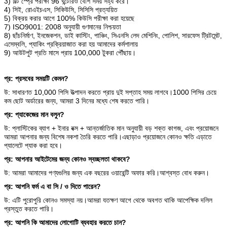
3) সল্ট স্প্রে পরীক্ষা 96 ঘন্টােরও বেশি সময় সহ্য করে।
4) সিই, রোএইচএস, সিকিউসি, সিসিসি প্রত্যয়িত
5) বিক্রয় করার আগে 100% কিউসি পরীক্ষা করা হয়েছে
7) ISO9001: 2008 অনুযায়ী গুণমানের নিশ্চয়তা
8) ছাঁচনির্মাণ, ইনজেকশন, ডাই কাস্টিং, পাঞ্চিং, সিএনসি লেদ মেশিনিং, পোলিশ, সারফেস ট্রিটমেন্ট,
এসেম্বলি, প্যাকিং প্রক্রিয়াজাত করা হয় আমাদের কর্মশালায়
9) আউটপুট প্রতি মাসে প্রায় 100,000 টুকরা পৌঁছায়।
প্র: প্রসবের সময়টি কেমন?
উ: সাধারণত 10,000 পিসি উত্পাদন করতে প্রায় দুই সপ্তাহ সময় লাগবে।1000 পিসির চেয়ে
কম ছোট অর্ডারের জন্য, আমরা 3 দিনের মধ্যে শেষ করতে পারি।
প্র: প্যাকেজের মান বলুন?
উ: প্লাস্টিকের ব্যাগ + ইনার বক্স + আন্তর্জাতিক মান অনুযায়ী বড় শক্ত কাগজ, এবং প্রয়োজনে
আমরা আপনার জন্য বিশেষ নকশা তৈরি করতে পারি।এছাড়াও প্রয়োজনে কোনও ক্ষতি এড়াতে
প্যালেটে প্যাক করা হবে।
প্র: আপনার আইটেমের জন্য কোনও স্বচ্ছলতা থাকবে?
উ: আমরা আমাদের পণ্যগুলির জন্য এক বছরের ওয়ারেন্টি অফার করি।আশ্বস্ত বোধ করুন।
প্র: আপনি ফর্ম এ বা সি / ও দিতে পারেন?
উ: এটি পুরোপুরি কোনও সমস্যা নয়।আমরা যতক্ষণ আগে থেকে অবগত থাকি আপেক্ষিক দলিল
প্রস্তুত করতে পারি।
প্র: আপনি কি আমাদের লোগোটি ব্যবহার করতে চান?