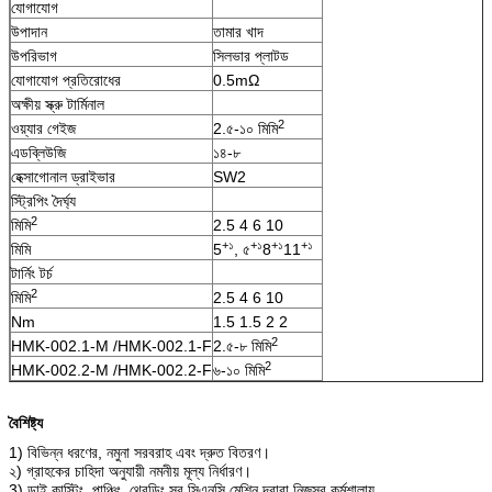
যোগাযোগ
উপাদান
তামার খাদ
উপরিভাগ
সিলভার প্লাটড
যোগাযোগ প্রতিরোধের
0.5mΩ
অক্ষীয় স্ক্রু টার্মিনাল
2
ওয়্যার গেইজ
2.৫-১০ মিমি
এডব্লিউজি
১৪-৮
হেক্সাগোনাল ড্রাইভার
SW2
স্ট্রিপিং দৈর্ঘ্য
2
মিমি
2.5 4 6 10
+১
+১
+১
+১
মিমি
5
, ৫
8
11
টার্নিং টর্চ
2
মিমি
2.5 4 6 10
Nm
1.5 1.5 2 2
2
HMK-002.1-M /HMK-002.1-F
2.৫-৮ মিমি
2
HMK-002.2-M /HMK-002.2-F
৬-১০ মিমি
বৈশিষ্ট্য
1) বিভিন্ন ধরণের, নমুনা সরবরাহ এবং দ্রুত বিতরণ।
২) গ্রাহকের চাহিদা অনুযায়ী নমনীয় মূল্য নির্ধারণ।
3) ডাই কাস্টিং, পাঞ্চিং, থ্রেডিং সব সিএনসি মেশিন দ্বারা নিজস্ব কর্মশালায়