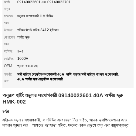
অর্ডার
09140022601 এবং 09140022701
নম্বর:
মডেলের
মডুলার সংযোগকারী HM সিরিজ
ধরন::
উপাদান:
পলিকার্বোনেট সাবিক 3412 ইসিআর
যোগাযোগ
অক্ষীয় স্ক্রু
ধরন:
বর্তমান:
৪০এ
ভোল্টেজ:
1000V
OEM:
প্রদান করা হয়েছে
ভারী দায়িত্ব বৈদ্যুতিক সংযোগকারী 40A
হার্টিং মডুলার ভারী দায়িত্ব পাওয়ার সংযোগকারী
লক্ষণীয়
,
,
40A অক্ষীয় স্ক্রু বৈদ্যুতিক সংযোগকারী
করা:
অনুরূপ হার্টিং মডুলার সংযোগকারী 09140022601 40A অক্ষীয় স্ক্রু
HMK-002
বর্ণনা
এইচএম মডুলার সংযোগকারী, যা মডিউল এবং ফ্রেম নিয়ে গঠিত, অনেক অ্যাপ্লিকেশনের জন্য
সমাধান প্রদান করে। আমাদের গ্রাহকরা শক্তি, সংকেত,একক ফ্রেমে তথ্য এবং বায়ুসংক্রান্ত.