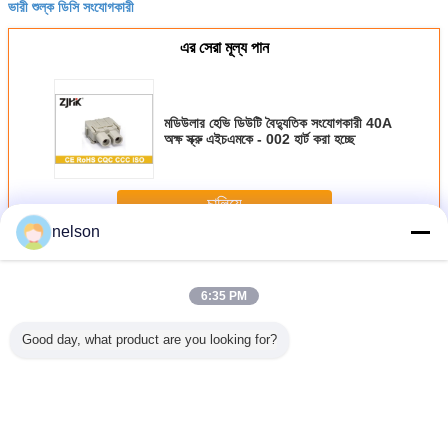
ভারী শুল্ক ডিসি সংযোগকারী
এর সেরা মূল্য পান
মডিউলার হেভি ডিউটি ​​বৈদ্যুতিক সংযোগকারী 40A
অক্ষ স্ক্রু এইচএমকে - 002 হার্ট করা হচ্ছে
চালিয়ে
nelson
ভারী দায়িত্ব বৈদ্যুতিক সংযোগকারী
অধিক
6:35 PM
Good day, what product are you looking for?
ভি ডিউটি ​​
মডুলার হেভি ডিউটি ​​
09140032701 40
HMK70 - 002
HMK-004 হ
 সংযোগকারী
বৈদ্যুতিন সংযোগকারী 6
অ্যাম্প অ্যাক্সিয়াল হ্যান
এইচএম মডুলার শিল্প
সুরক্ষিত ভারী 
ষ স্ক্রু
ক্রিম টার্মিনাল সহ পিন
ভারী দায়িত্ব বৈদ্যুতিক
বৈদ্যুতিক সংযোজক
পিন সংযোগ
 002 হার্ট
সংযোগকারী
09140022646
0914004304
হচ্ছে
09140032601
আয়তক্ষেত্রা