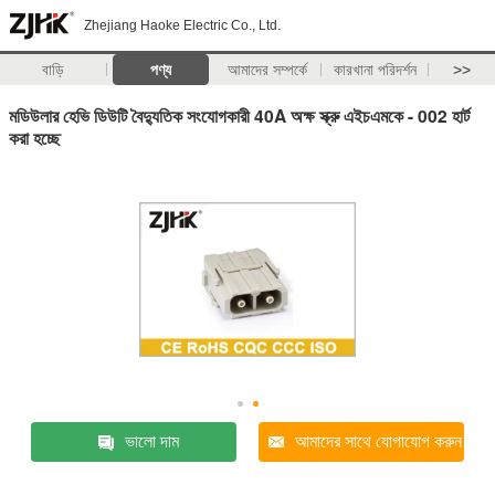
Zhejiang Haoke Electric Co., Ltd.
বাড়ি
পণ্য
আমাদের সম্পর্কে
কারখানা পরিদর্শন
>>
মডিউলার হেভি ডিউটি ​​বৈদ্যুতিক সংযোগকারী 40A অক্ষ স্ক্রু এইচএমকে - 002 হার্ট
করা হচ্ছে
ভালো দাম
আমাদের সাথে যোগাযোগ করুন