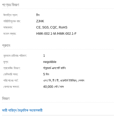
পণ্যের বিবরণ
উৎপত্তি স্থল:
চীন
পরিচিতিমুলক নাম:
ZJHK
সাক্ষ্যদান:
CE, SGS, CQC, RoHS
মডেল নম্বার:
HMK-002.1-M /HMK-002.1-F
প্রদান
ন্যূনতম চাহিদার পরিমাণ:
1
মূল্য:
negotible
প্যাকেজিং বিবরণ:
স্ট্যান্ডার্ড এক্সপোর্ট কার্টন
ডেলিভারি সময়:
5 দিন
পরিশোধের শর্ত:
এল / সি, টি / টি, ওয়েস্টার্ন ইউনিয়ন, পেপাল
যোগানের ক্ষমতা:
40,000 সেট / মাস
বিবরণ
ভারী দায়িত্ব বৈদ্যুতিক সংযোগকারী