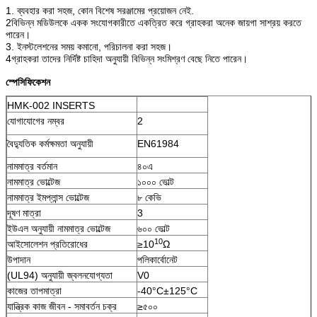
1. ব্যবহার করা সহজ, কোন বিশেষ সরঞ্জামের প্রয়োজন নেই.
2বিভিন্ন মডিউলকে একক সংযোগকারীতে একত্রিত করে গ্রাহকরা অনেক জায়গা সাশ্রয় করতে
পারেন।
3. ইনস্টলেশনের সময় কমানো, পরিচালনা করা সহজ।
4গ্রাহকরা তাদের নির্দিষ্ট চাহিদা অনুযায়ী বিভিন্ন সংমিশ্রণ বেছে নিতে পারেন।
স্পেসিফিকেশন
HMK-002 INSERTS
যোগাযোগের নম্বর
2
বৈদ্যুতিক কর্মক্ষমতা অনুযায়ী
EN61984
নামমাত্র বর্তমান
৪০এ
নামমাত্র ভোল্টেজ
১০০০ ভোল্ট
নামমাত্র ইমপ্লান্স ভোল্টেজ
৮ কেভি
দূষণ মাত্রা
3
ইউএল অনুযায়ী নামমাত্র ভোল্টেজ
৬০০ ভোল্ট
10
আইসোলেশন প্রতিরোধের
≥10
Ω
উপাদান
পলিকার্বোনেট
(UL94) অনুযায়ী জ্বলনযোগ্যতা
V0
কাজের তাপমাত্রা
-40°C±125°C
যান্ত্রিক কাজ জীবন - সমাবর্তন চক্র
≥৫০০