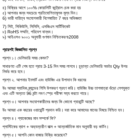
৪) বিক্রির আগে ১০০% কোয়ালিটি কন্ট্রোল চেক করা হয়
৫) আপনার জন্য সবচেয়ে প্রতিযোগিতামূলক মূল্য দিন।
6) ভারী দায়িত্ব সংযোগকারী বিশেষায়িত 7 বছর অভিজ্ঞতা
7) সিই, সিকিউসি, সিসিসি, এসজিএস সার্টিফিকেট
৮) RoHS সম্মতি, পরিবেশ বান্ধব।
৯) আইএসও ৯০০১ অনুযায়ী গুণমান নিশ্চিতকরণঃ2008
প্রায়শই জিজ্ঞাসিত প্রশ্ন
প্রশ্ন ১। ডেলিভারি সময় কেমন?
সাধারণত এটি শেষ হতে প্রায় 3-15 দিন সময় লাগবে। চূড়ান্ত ডেলিভারি অর্ডার Qty উপর
নির্ভর করে হবে।
প্রশ্ন ২. আপনার ইনসার্ট এবং হাউজিং এর উপাদান কি ধরনের
উঃ আমরা স্যাবিক ব্র্যান্ডের পিসি উপকরণ গ্রহণ করি। হাউজিং উচ্চ তাপমাত্রা গুঁড়ো লেপযুক্ত
এবং এটি অন্তত 96 ঘন্টা লবণ স্প্রে পরীক্ষা সহ্য করতে পারে।
প্রশ্ন ৩। আপনার সংযোগকারীদের জন্য কি কোনো গ্যারান্টি আছে?
উঃ আমরা এক বছরের ওয়ারেন্টি প্রদান করি। দয়া করে আমাদের মানের বিষয়ে নিশ্চিত হন।
প্রশ্ন ৪। প্যাকেজের মান সম্পর্কে কি?
প্লাস্টিকের ব্যাগ + অভ্যন্তরীণ বাক্স + আন্তর্জাতিক মান অনুযায়ী বড় কার্টন।
প্রশ্ন ৫। আপনি কোন বাজার বিক্রি করেছেন?