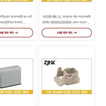
্ডাস্ট্রিয়াল সংযোগকারী হুড ডাই
H10B-BK-1L বাল্কহেড শিল্প সংযোগকারী
 অ্যালুমিনিয়াম উপাদান
হাউজিং 09300100305 কেবল সংযোগকারী
01521 H10B-SE-4B
IP65 এর জন্য
েরা দাম পান
সেরা দাম পান