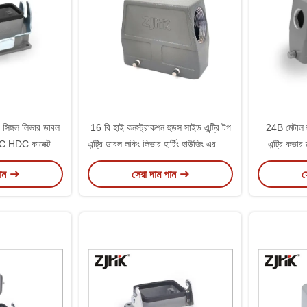
সিঙ্গল লিভার ডাবল
16 বি হাই কনস্ট্রাকশন হুডস সাইড এন্ট্রি টপ
24B মেটাল হ
IC HDC কানেক্টর
এন্ট্রি ডাবল লকিং লিভার হার্টিং হাউজিং এর সাথে
এন্ট্রি কভার
ন করে
4 রিভেট ম্যাচ
পান
সেরা দাম পান
স