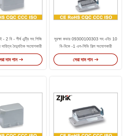
- 2 বি - শীর্ষ এন্ট্রি সহ পিজি
সুরক্ষা কভার 09300100303 সহ এইচ 10
ী দায়িত্ব বৈদ্যুতিক সংযোগকারী
বি-বিকে -1 এল-সিভি শিল্প সংযোগকারী
েরা দাম পান
সেরা দাম পান