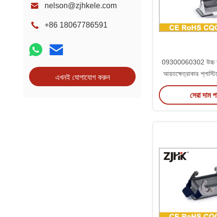
nelson@zjhkele.com
+86 18067786591
09300060302 উচ্চ ঘ
আয়তক্ষেত্রাকার প্লাস
এখনই যোগাযোগ করুন
বিকে - 1 এল
সেরা দাম 