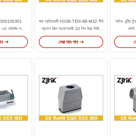
9300100301
ক্ষয় প্রতিরোধী H10B-TEH-4B-M32 শীর্ষ
সাইড এন্ট্রি ইন
হুড এবং হাউজিং সঙ্গে
প্রবেশ শিল্প সংযোগকারী 10 পিন উচ্চ নির্মাণ
কাস্ট
 বেস
19300100427
093001
পান
সেরা দাম পান
স