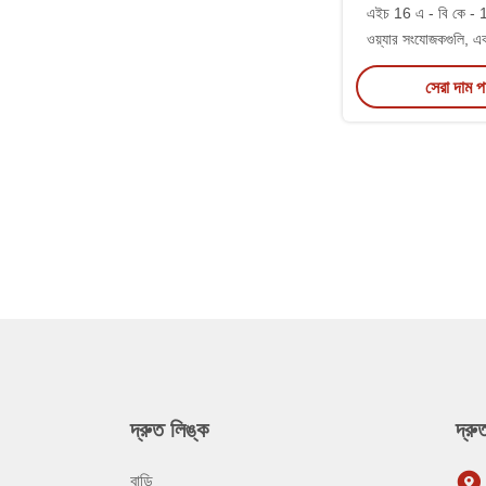
এইচ 16 এ - বি কে - 1 
ওয়্যার সংযোজকগুলি, 
আয়তক্ষেত্রাকার
সেরা দাম 
0920016
দ্রুত লিঙ্ক
দ্র
বাড়ি