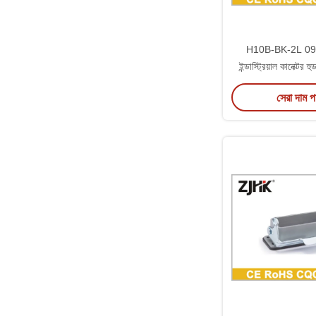
H10B-BK-2L 0
ইন্ডাস্ট্রিয়াল কানেক্টর 
নীচে খোলা
সেরা দাম 