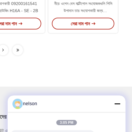
ংযোগকারী 09200161541
নীচে ওপেন বেস মাল্টিপোল সংযোজকগুলি পিসি
য়াল হাউজিং H16A - SE - 2B
উপাদান তার সংযোগকারী জন্য
09200030320
েরা দাম পান
সেরা দাম পান
nelson
দের নিউজলেটার
3:05 PM
উন্ট এবং আরো জন্য আমাদের নিউজলেটার সদস্যতা.