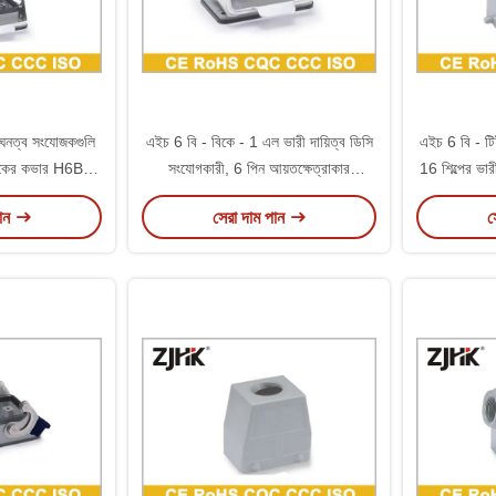
নত্ব সংযোজকগুলি
এইচ 6 বি - বিকে - 1 এল ভারী দায়িত্ব ডিসি
এইচ 6 বি - টিই 
্টিকের কভার H6B -
সংযোগকারী, 6 পিন আয়তক্ষেত্রাকার
16 শিল্পের ভার
 - সিভি
সংযোগকারী 09300060301
পান
সেরা দাম পান
স