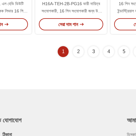
এল হেভি ডিউটি ​​
H16A-TEH-2B-PG16 ভারী দায়িত্ব
16 পিন স
একক লিভার 16 পিন
সংযোগকারী, 16 পিন সংযোগকারী জন্য উচ্চ
ইন্ডাস্ট্রি
 সংযোগকারী
তাপমাত্রা 09200160440 হুড
পান
সেরা দাম পান
স
0301
1
2
3
4
5
ুত যোগাযোগ
আমা
ঠিকানা
ডিসকা