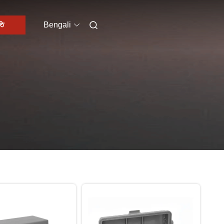
তি
Bengali