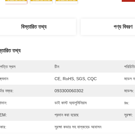
বিস্তারিত তথ্য
পণ্য বিবরণ
স্তারিত তথ্য
পত্তি স্থল
চীন
পরিচিতি
্ষ্যদান
CE, RoHS, SGS, CQC
মডেল নম
্ডার নম্বর:
093300060302
মডেলঃ:
াদান:
ডাই কাস্ট অ্যালুমিনিয়াম
রঙ:
EM:
প্রদান করা হয়েছে
সুরক্ষা:
রকার:
সুরক্ষা কভার সহ বাল্কহেড আবাসন