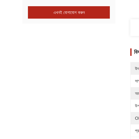
এখনই যোগাযোগ করুন
বি
উৎ
সাক
অর
উপ
O
প্