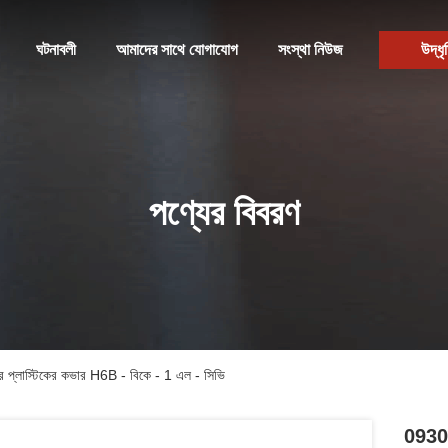
ঘটনাবলী
আমাদের সাথে যোগাযোগ
সংস্থা নিউজ
উদ্ধৃ
পণ্যের বিবরণ
 প্লাস্টিকের কভার H6B - বিকে - 1 এল - সিভি
09300