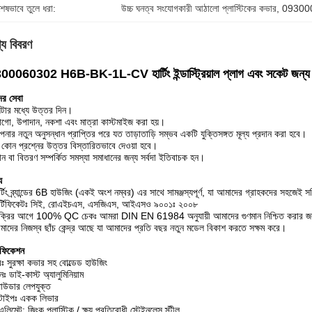
শেষভাবে তুলে ধরা:
উচ্চ ঘনত্ব সংযোগকারী আঠালো প্লাস্টিকের কভার
, 
0930006
্য বিবরণ
0060302 H6B-BK-1L-CV হার্টিং ইন্ডাস্ট্রিয়াল প্লাগ এবং সকেট জন্য প
র সেবা
ন্টার মধ্যে উত্তর দিন।
গো, উপাদান, নকশা এবং মাত্রা কাস্টমাইজ করা হয়।
নার নতুন অনুসন্ধান প্রাপ্তির পরে যত তাড়াতাড়ি সম্ভব একটি যুক্তিসঙ্গত মূল্য প্রদান করা হবে।
 কোন প্রশ্নের উত্তর বিস্তারিতভাবে দেওয়া হবে।
ান বা বিতরণ সম্পর্কিত সমস্যা সমাধানের জন্য সর্বদা ইতিবাচক হন।
য
র্টিং ব্র্যান্ডের 6B হাউজিং (একই অংশ নম্বর) এর সাথে সামঞ্জস্যপূর্ণ, যা আমাদের গ্রাহকদের সহজে
ার্টিফিকেটঃ সিই, রোএইচএস, এসজিএস, আইএসও ৯০০১ঃ ২০০৮
ক্রির আগে 100% QC চেকঃ আমরা DIN EN 61984 অনুযায়ী আমাদের গুণমান নিশ্চিত করার জন্য ব
াদের নিজস্ব ছাঁচ কেন্দ্র আছে যা আমাদের প্রতি বছর নতুন মডেল বিকাশ করতে সক্ষম করে।
িফিকেশন
রঃ সুরক্ষা কভার সহ বোল্ডেড হাউজিং
ঃ ডাই-কাস্ট অ্যালুমিনিয়াম
 পাউডার লেপযুক্ত
টাইপঃ একক লিভার
লিমেন্ট: জিংক প্লাস্টিক / ক্ষয় প্রতিরোধী স্টেইনলেস স্টীল