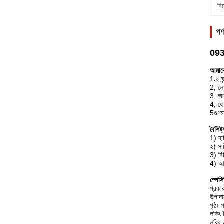
বি
পণ
0930
আমাদে
1
.
২ ঘ
2, লো
3, আপ
4, যে
5গুণম
বৈশিষ্ট্
1) হা
২) স
3) বি
4) আম
স্পেস
প্রকা
উপাদান
পৃষ্ঠঃ
লকিং 
লকিং এ