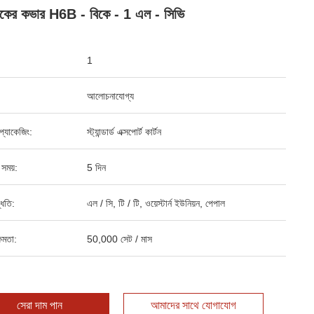
্টিকের কভার H6B - বিকে - 1 এল - সিভি
1
আলোচনাযোগ্য
্ড প্যাকেজিং:
স্ট্যান্ডার্ড এক্সপোর্ট কার্টন
 সময়:
5 দিন
্ধতি:
এল / সি, টি / টি, ওয়েস্টার্ন ইউনিয়ন, পেপাল
ষমতা:
50,000 সেট / মাস
সেরা দাম পান
আমাদের সাথে যোগাযোগ