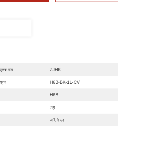
মুলক নাম
ZJHK
্বার
H6B-BK-1L-CV
H6B
গ্রে
আইপি ৬৫