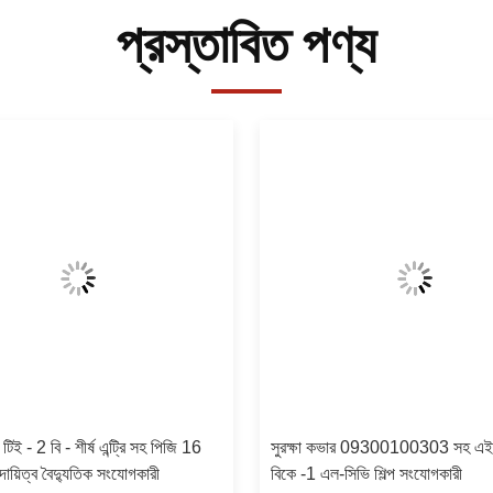
প্রস্তাবিত পণ্য
টিই - 2 বি - শীর্ষ এন্ট্রি সহ পিজি 16
সুরক্ষা কভার 09300100303 সহ এই
 দায়িত্ব বৈদ্যুতিক সংযোগকারী
বিকে -1 এল-সিভি শিল্প সংযোগকারী