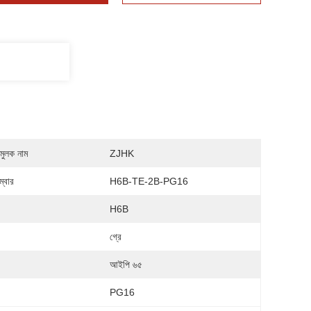
মুলক নাম
ZJHK
্বার
H6B-TE-2B-PG16
H6B
গ্রে
আইপি ৬৫
PG16