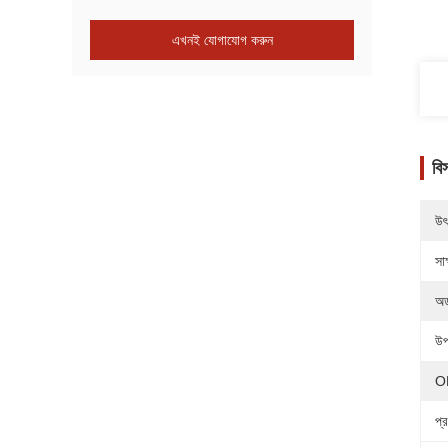
এখনই যোগাযোগ করুন
বি
উৎ
সাক
অর
উপ
O
প্