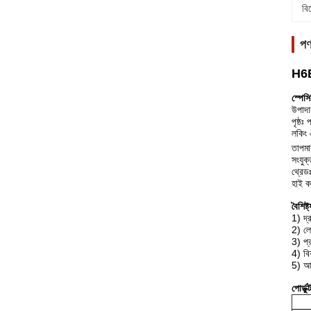
বি
পণ
H6B-
স্পেস
উপাদান
পৃষ্ঠঃ
লকিং এ
তাপমা
সংযুক
থ্রে
হাই কন
বৈশিষ্ট্
1) দ্
2) লে
3) প্
4) বি
5) আম
পোর্ডুক