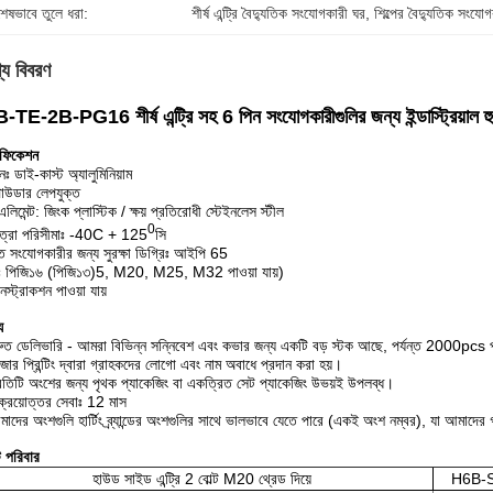
শেষভাবে তুলে ধরা:
শীর্ষ এন্ট্রি বৈদ্যুতিক সংযোগকারী ঘর
, 
শিল্পের বৈদ্যুতিক সংযো
্য বিবরণ
TE-2B-PG16 শীর্ষ এন্ট্রি সহ 6 পিন সংযোগকারীগুলির জন্য ইন্ডাস্ট্রিয়াল হ
িফিকেশন
ঃ ডাই-কাস্ট অ্যালুমিনিয়াম
 পাউডার লেপযুক্ত
লিমেন্ট: জিংক প্লাস্টিক / ক্ষয় প্রতিরোধী স্টেইনলেস স্টীল
0
ত্রা পরিসীমাঃ -40C + 125
সি
্ত সংযোগকারীর জন্য সুরক্ষা ডিগ্রিঃ আইপি 65
ডঃ পিজি১৬ (পিজি১৩)5, M20, M25, M32 পাওয়া যায়)
স্ট্রাকশন পাওয়া যায়
য
রুত ডেলিভারি - আমরা বিভিন্ন সন্নিবেশ এবং কভার জন্য একটি বড় স্টক আছে, পর্যন্ত 2000pcs 
জার প্রিন্টিং দ্বারা গ্রাহকদের লোগো এবং নাম অবাধে প্রদান করা হয়।
রতিটি অংশের জন্য পৃথক প্যাকেজিং বা একত্রিত সেট প্যাকেজিং উভয়ই উপলব্ধ।
ক্রয়োত্তর সেবাঃ 12 মাস
াদের অংশগুলি হার্টিং ব্র্যান্ডের অংশগুলির সাথে ভালভাবে যেতে পারে (একই অংশ নম্বর), যা আমাদ
্ট পরিবার
হাউড সাইড এন্ট্রি 2 বোল্ট M20 থ্রেড দিয়ে
H6B-