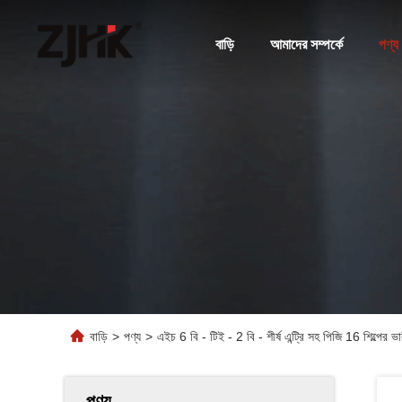
বাড়ি
আমাদের সম্পর্কে
পণ্য
বাড়ি
>
পণ্য
>
এইচ 6 বি - টিই - 2 বি - শীর্ষ এন্ট্রি সহ পিজি 16 শিল্পের ভ
পণ্য