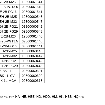
SE-2B-M25
19300061541
-2B-PG13.5
09300061540
E-2B-PG16
09300061541
EH-2B-M25
19300060546
EH-2B-M32
19300060547
EH-2B-PG21
09300060542
EH-2B-PG29
09300060543
TE-2B-M20
19300061440
-2B-PG13.5
09300061440
E-2B-PG16
09300061441
EH-2B-M25
19300060446
EH-2B-M32
19300060447
EH-2B-PG21
09300060442
EH-2B-PG29
09300060443
B-BK-1L
09300060301
BK-1L-CV
09300060302
BK-1L-MCV
09300060318
জিং মডেল শত শত, যেমন HA, HE, HEE, HD, HDD, HM, HK, HSB, HQ এবং