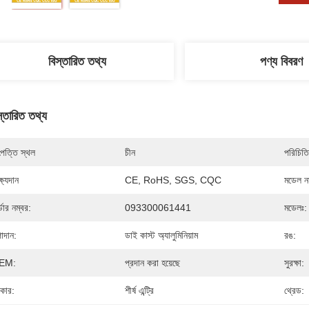
বিস্তারিত তথ্য
পণ্য বিবরণ
স্তারিত তথ্য
পত্তি স্থল
চীন
পরিচিতি
্ষ্যদান
CE, RoHS, SGS, CQC
মডেল নম
্ডার নম্বর:
093300061441
মডেলঃ:
াদান:
ডাই কাস্ট অ্যালুমিনিয়াম
রঙ:
EM:
প্রদান করা হয়েছে
সুরক্ষা:
রকার:
শীর্ষ এন্ট্রি
থ্রেড: