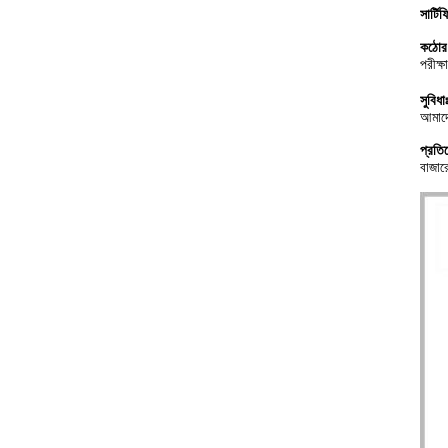
সার্টি
কঠোর প
পরীক্
সুবিধা
আমাদের
প্রতি
বাজার