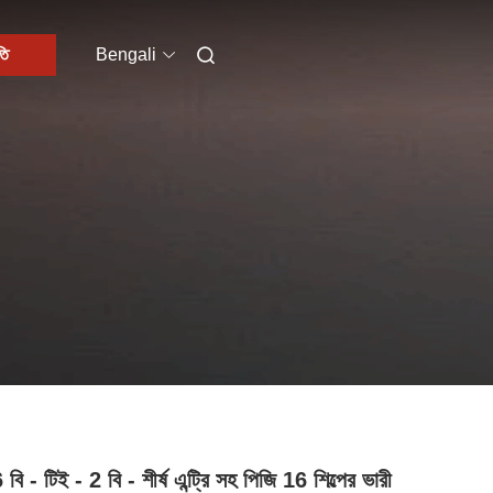
তি
Bengali
বি - টিই - 2 বি - শীর্ষ এন্ট্রি সহ পিজি 16 শিল্পের ভারী