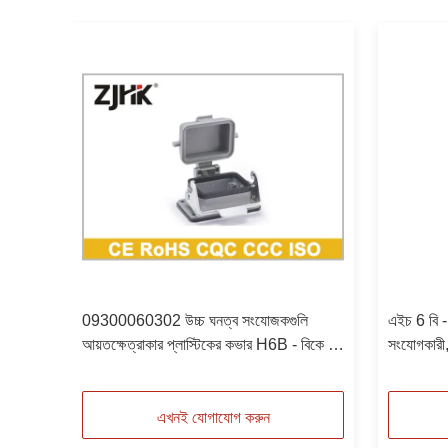
িভার
09300060302 উচ্চ ঘনত্ব সংযোজকগুলি
এইচ 6 বি - 
আয়তক্ষেত্রাকার প্লাস্টিকের কভার H6B - বিকে -
সংযোগকারী,
1 এল - সিভি
093000
এখনই যোগাযোগ করুন