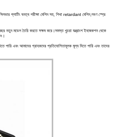
লভার প্লাটিং ঘনত্ব পরীক্ষা মেশিন সহ, শিখা retardant মেশিন,লবণ স্প্রে
ি বছর নতুন মডেল তৈরি করতে সক্ষম করে।সমস্ত খুচরা যন্ত্রাংশ ইনজেকশন থেকে
কিং।
িতে পারি এবং আমাদের গ্রাহকদের প্রতিযোগিতামূলক মূল্য দিতে পারি এবং তাদের