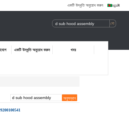
একটি উদ্ধৃতি অনুরোধ করুন
Bengali
াযোগ
একটি উদ্ধৃতি অনুরোধ করুন
খবর
হুড 09200100541