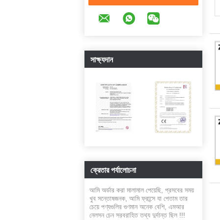
সাক্ষ্যদান
ক্রেতার পর্যালোচনা
আমি অর্ডার করা মালামাল পেয়েছি, প্রসবের সময়
খুব সন্তোষজনক, আমি ফ্রান্সে যা পেতাম তার
চেয়ে পণ্যগুলির গুণমান অনেক বেশি, এমআর
নেলসন চেন সরবরাহিত তথ্য দুর্দান্ত ছিল !!!