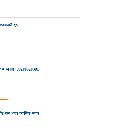
যোগকারী হুড
ফণা এবং আবাসন 09200320301
িং সঙ্গে থার্মো প্লাস্টিক কভার