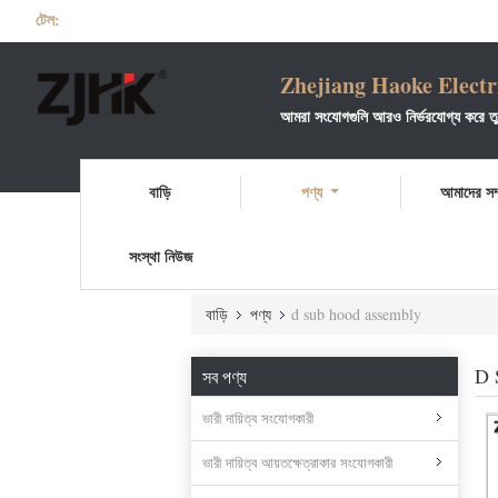
টেল:
Zhejiang Haoke Electri
আমরা সংযোগগুলি আরও নির্ভরযোগ্য করে তু
যোগাযোগ করুন:
বাড়ি
পণ্য
আমাদের সম্
মিঃ নেলসন
টেলিফোন: 0577-61676777 0577-6167
মোবাইল ও হোয়াটসঅ্যাপ: +86 1806778659
সংস্থা নিউজ
ইমেল: NELSON@ZJHKELE.COM
ওয়েবসাইট: WWW.ZJHKELE.COM
বাড়ি
পণ্য
d sub hood assembly
D 
সব পণ্য
ভারী দায়িত্ব সংযোগকারী
ভারী দায়িত্ব আয়তক্ষেত্রাকার সংযোগকারী