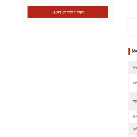
এখনই যোগাযোগ করুন
বি
উৎ
সাক
অর
উপ
বর্