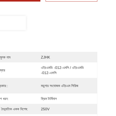
মুলক নাম
ZJHK
এইচএমডি -012-এমসি / এইচএমডি 
্বার
-012-এফসি
্রকার::
মডুলার সংযোজক এইচএম সিরিজ
গ ধরন:
ক্রিম টার্মিনাল
, বৈদ্যুতিক একক বিশেষ:
250V