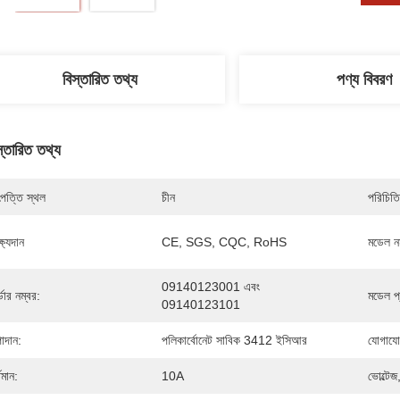
বিস্তারিত তথ্য
পণ্য বিবরণ
স্তারিত তথ্য
পত্তি স্থল
চীন
পরিচিতি
্ষ্যদান
CE, SGS, CQC, RoHS
মডেল নম
09140123001 এবং 
্ডার নম্বর:
মডেল প
09140123101
াদান:
পলিকার্বোনেট সাবিক 3412 ইসিআর
যোগাযো
তমান:
10A
ভোল্টেজ