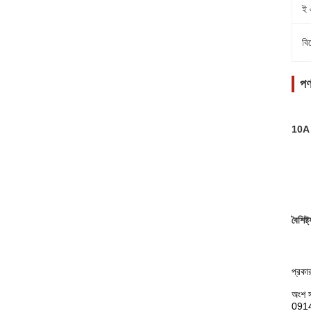
ই 
বি
পণ
10A 1
বৈশিষ্ট
প্র
অংশ স
0914