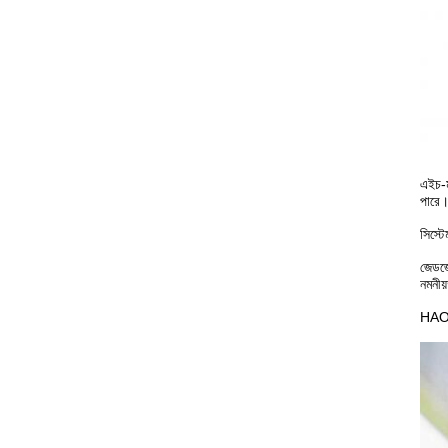
এইচ-ম
পারে
সিস্ট
জেডজে
নমনীয
HAOKE