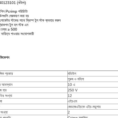
0123101 (মহিলা)
 পিন Pcrimp পরিচিতি
উলগুলি মেরুকরণ করা হয়
োকেটর স্টকের সাথে ক্রিম্প টুল স্টক ব্যবহার করুন
সট্রাকশন টুল হল স্টক এন
গম চক্র ≥ 500
ী দায়িত্ব পাওয়ার সংযোগকারী
িফিকেশন
্গিক প্রকার
মডিউল
পুরুষ ও মহিলা
ান আবস্থান
10 এ
েজ হার
250 V
তির সংখ্যা
12
মা
এইচএম
জেডজেএইচকে এইচ-মডুলার
 সংখ্যা
2
তি পদ্ধতি
Crimp সমাপ্তি