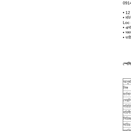
0914
• 12
• মডি
Loc ল
• এক্
• সঙ্
• ভার
স্পেস
আনুষঙ
লিঙ্গ
বর্তম
ভোল্ট
পরিচি
পরিসী
সিরিজ
সারির
সমাপ্