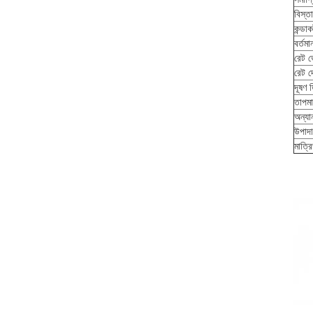
বিস্ত
কন্ডা
বর্তমা
রেট ভ
রেট দ
দূষণ ড
তাপমা
অন্যা
উপাদা
মাত্রি