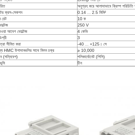
ারিত
অনুগ্রহ করে আলাদাভাবে ক্রিম্প পরিচিতি 
কটর ক্রস-সেকশন
0.14 ... 2.5 মিমি²
ন রেট
10 ক
োল্টেজ
250 V
েওয়া আবেগ ভোল্টেজ
4 কেভি
িগ্রী
3
ত্রা সীমিত করা
-40 ... +125। সে
ন্য HMC উপাদানগুলির সাথে মিলন চক্র
≥ 10,000
ন (সন্নিবেশ)
পলিকার্বোনেট (পিসি)
ভূমি
চীন