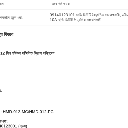
এম:
তবে শর্ত থাকে
09140123101 হেভি ডিউটি ​​বৈদ্যুতিক সংযোগকারী
, 
এইচ
শেষভাবে তুলে ধরা:
10A হেভি ডিউটি ​​বৈদ্যুতিক সংযোগকারী
্য বিবরণ
2 পিন মডিউল সম্মিলিত ক্রিম্প সন্নিবেশ
্য:
কার: HMD-012-MC/HMD-012-FC
ংখ্যা:
0123001 (পুরুষ)