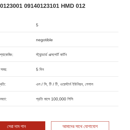
0123001 09140123101 HMD 012
5
negotible
্ড প্যাকেজিং:
স্ট্যান্ডার্ড এক্সপোর্ট কার্টন
 সময়:
5 দিন
্ধতি:
এল / সি, টি / টি, ওয়েস্টার্ন ইউনিয়ন, পেপাল
ষমতা:
প্রতি মাসে 100,000 পিসি
সেরা দাম পান
আমাদের সাথে যোগাযোগ