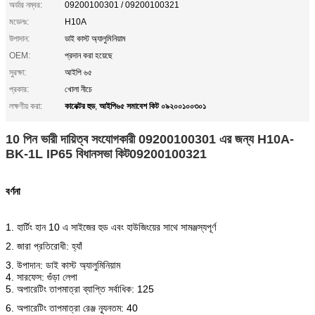
অর্ডার নম্বর:
09200100301 / 09200100321
মডেলঃ:
H10A
উপাদান:
ডাই কাস্ট অ্যালুমিনিয়াম
OEM:
প্রদান করা হয়েছে
সুরক্ষা:
আইপি ৬৫
প্রকার:
খোলা নীচে
কানেক্টর হুড
আইপি৬৫ সমাবেশ কিট ০৯২০০১০০৩০১
লক্ষণীয় করা:
,
10 পিন ভারী দায়িত্ব সংযোগকারী 09200100301 এর জন্য H10A-
BK-1L IP65 বিধানসভা কিট
09200100321
বর্ণনা
1. হার্টিং হান 10 এ সাইজের হুড এবং হাউজিংয়ের সাথে সামঞ্জস্যপূর্ণ
2. জারা প্রতিরোধী: হ্যাঁ
3. উপাদান: ডাই কাস্ট অ্যালুমিনিয়াম
4. সারফেস: গুঁড়া লেপা
5. অপারেটিং তাপমাত্রা ব্যাপ্তি সর্বাধিক: 125
6. অপারেটিং তাপমাত্রা রেঞ্জ ন্যূনতম: 40