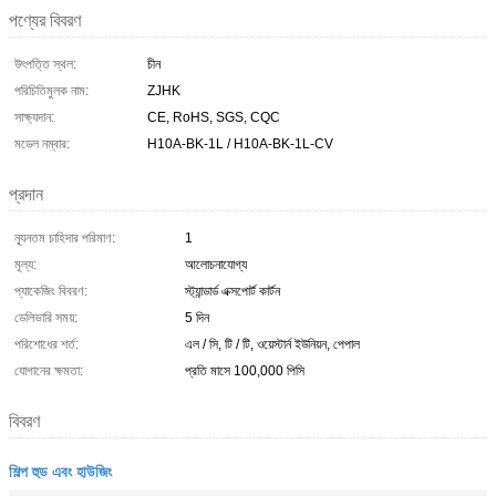
পণ্যের বিবরণ
উৎপত্তি স্থল:
চীন
পরিচিতিমুলক নাম:
ZJHK
সাক্ষ্যদান:
CE, RoHS, SGS, CQC
মডেল নম্বার:
H10A-BK-1L / H10A-BK-1L-CV
প্রদান
ন্যূনতম চাহিদার পরিমাণ:
1
মূল্য:
আলোচনাযোগ্য
প্যাকেজিং বিবরণ:
স্ট্যান্ডার্ড এক্সপোর্ট কার্টন
ডেলিভারি সময়:
5 দিন
পরিশোধের শর্ত:
এল / সি, টি / টি, ওয়েস্টার্ন ইউনিয়ন, পেপাল
যোগানের ক্ষমতা:
প্রতি মাসে 100,000 পিসি
বিবরণ
শিল্প হুড এবং হাউজিং