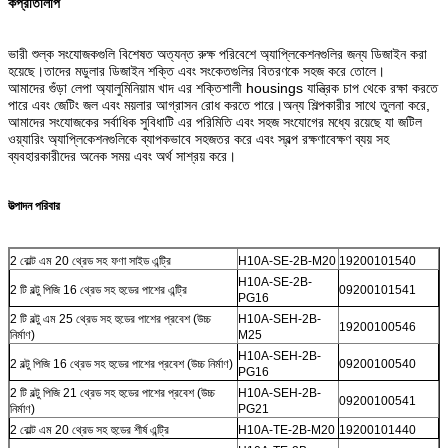
ক
প্রতিলিপি
ভারী শুল্ক সংযোজকগুলি বিশেষত অত্যন্ত রুক্ষ পরিবেশে অ্যাপ্লিকেশনগুলির জন্য ডিজাইন করা
হয়েছে।তাদের মডুলার ডিজাইন শক্তি এবং সংকেতগুলির বিতরণকে সহজ করে তোলে।
আমাদের গুঁড়া লেপা অ্যালুমিনিয়াম খাদ এর শক্তিশালী housings যান্ত্রিক চাপ থেকে রক্ষা করতে
পারে এবং জেটিং জল এবং ময়লার আগ্রাসন রোধ করতে পারে।অন্য শিল্পকারীর সাথে তুলনা করে,
আমাদের সংযোজকের সর্বাধিক সুবিধাটি এর পরিমিতি এবং সহজ সংযোগের মধ্যে রয়েছে যা জটিল
ওয়্যারিং অ্যাপ্লিকেশনগুলিকে ব্যাপকভাবে সহজতর করে এবং স্বল্প রক্ষণাবেক্ষণ ব্যয় সহ
ব্যবহারকারীদের অনেক সময় এবং অর্থ সাশ্রয় করে।
উত্পাদন পরিবার
2 বোল্ট এম 20 থ্রেড সহ ফণা সাইড এন্ট্রি
H10A-SE-2B-M20
19200101540
H10A-SE-2B-
2 টি বল্টু পিজি 16 থ্রেড সহ হুডের পাশের এন্ট্রি
09200101541
PG16
2 টি বল্টু এম 25 থ্রেড সহ হুডের পাশের প্রবেশ (উচ্চ
H10A-SEH-2B-
19200100546
নির্মাণ)
M25
H10A-SEH-2B-
2 বল্টু পিজি 16 থ্রেড সহ হুডের পাশের প্রবেশ (উচ্চ নির্মাণ)
09200100540
PG16
2 টি বল্টু পিজি 21 থ্রেড সহ হুডের পাশের প্রবেশ (উচ্চ
H10A-SEH-2B-
09200100541
নির্মাণ)
PG21
2 বোল্ট এম 20 থ্রেড সহ হুডের শীর্ষ এন্ট্রি
H10A-TE-2B-M20
19200101440