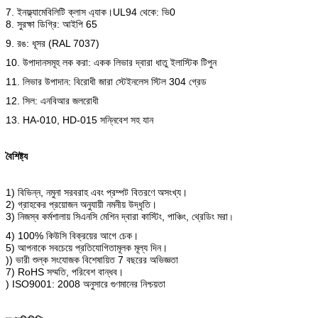
7. ইনফ্ল্যামেবিলিটি ক্লাস এ্যাক।UL94 থেকে: ভি0
8. সুরক্ষা ডিগ্রি: আইপি 65
9. রঙ: ধূসর (RAL 7037)
10. উপাদানসমূহ লক করা: একক লিভার দ্বারা ধাতু ইলাস্টিক টিপুন
11. লিভার উপাদান: বিরোধী জারা স্টেইনলেস স্টিল 304 গ্রেড
12. সিল: এনবিআর জলরোধী
13. HA-010, HD-015 সন্নিবেশ সহ যান
বৈশিষ্ট্য
1) বিভিন্ন, নমুনা সরবরাহ এবং প্রম্পট বিতরণে অসংখ্য।
2) গ্রাহকের প্রয়োজন অনুযায়ী নমনীয় উদ্ধৃতি।
3) নিজস্ব কর্মশালায় সিএনসি মেশিন দ্বারা কাস্টিং, পাঞ্চিং, থ্রেডিং মরা
।
4) 100% কিউসি বিক্রয়ের আগে চেক।
5) আপনাকে সবচেয়ে প্রতিযোগিতামূলক মূল্য দিন।
)) ভারী শুল্ক সংযোজক বিশেষায়িত 7 বছরের অভিজ্ঞতা
7) RoHS সম্মতি, পরিবেশ বান্ধব।
) ISO9001: 2008 অনুসারে গুণমানের নিশ্চয়তা