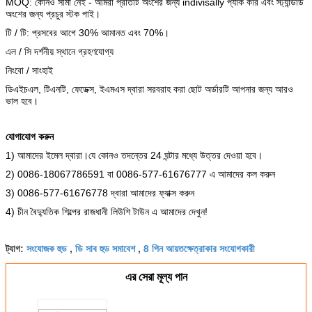
MOQ: কোনও সীমা নেই - আমরা প্রতিটি অংশের জন্য indivisally প্যাক করি এবং স্ট্যান্ডার্ড
অংশের জন্য প্রচুর স্টক পাই।
টি / টি: প্রসবের আগে 30% আমানত এবং 70%।
এল / সি দর্শনীয় স্থানে গ্রহণযোগ্য
নিংবো / সাংহাই
ডিএইচএল, টিএনটি, ফেডেক্স, ইএমএস দ্বারা সরবরাহ করা ছোট অর্ডারটি আপনার জন্য আরও
ভাল হবে।
যোগাযোগ করুন
1)
আমাদের ইমেল দ্বারা।যে কোনও তদন্তের 24 ঘন্টার মধ্যে উত্তর দেওয়া হবে।
2)
0086-18067786591 বা 0086-577-61676777 এ আমাদের কল করুন
3)
0086-577-61676778 দ্বারা আমাদের ফ্যাক্স করুন
4)
চীন বৈদ্যুতিক শিল্পের রাজধানী লিউশি টাউন এ আমাদের দেখুন!
সংযোজক হুড
ডি সাব হুড সমাবেশ
8 পিন আয়তক্ষেত্রাকার সংযোগকারী
ট্যাগ:
,
,
এর সেরা মূল্য পান