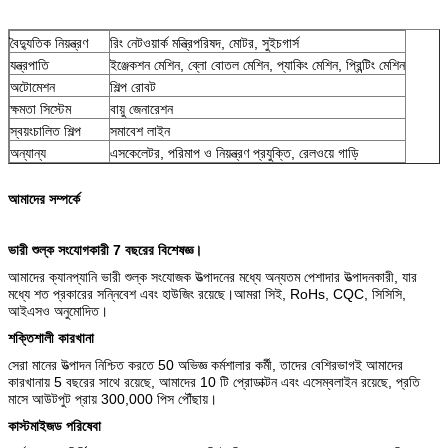
বৈদ্যুতিক নিয়ন্ত্রণ
রিং নেটওয়ার্ক মন্ত্রিপরিষদ, মোটর, সুইচগার্স
যন্ত্রপাতি
ইঞ্জেকশন মেশিন, ব্লো বোতল মেশিন, প্যাকিং মেশিন, প্রিন্টিং মেশিন
অটোমেশন
শিল্প রোবট
ক্ষমতা সিস্টেম
বায়ু জেনারেশন
স্বয়ংচালিত শিল্প
সমাবেশ লাইন
অন্যান্য
এসকেলেটর, পরিমাপ ও নিয়ন্ত্রণ প্রযুক্তি, রেলওয়ে গাড়ি
আমাদের সম্পর্কে
ভারী শুল্ক সংযোগকারী 7 বছরের বিশেষজ্ঞ।
আমাদের ক্যানপ্যানি ভারী শুল্ক সংযোজক উত্পাদনের মধ্যে অন্যতম পেশাদার উত্পাদনকারী, যার
মধ্যে শত প্রকারের সন্নিবেশ এবং হাউজিং রয়েছে।আমরা সিই, RoHs, CQC, সিসিসি,
আইএসও অনুমোদিত।
শক্তিশালী কারখানা
সেরা মানের উত্পাদন নিশ্চিত করতে 50 অভিজ্ঞ কর্মশালার কর্মী, তাদের বেশিরভাগই আমাদের
কারখানায় 5 বছরের সাথে রয়েছে, আমাদের 10 টি প্রোডাক্টন এবং এসেম্বলাইন রয়েছে, প্রতি
মাসে আউটপুট প্রায় 300,000 পিস পৌঁছায়।
কাস্টমাইজড পরিষেবা