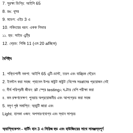
7. সুরক্ষা ডিগ্রি: আইপি 65
8. রঙ: ধূসর
9. মডেল: এইচ 3 এ
10. লকিংয়ের ধরন: একক লিভার
১১. হুড: সাইড এন্ট্রি
12. থ্রেড: পিজি 11 (এম 20 alচ্ছিক)
বৈশিষ্ট্য
1. শক্তিশালী নকশা: আইপি 65 এন্টি-ডাস্ট, তরল এবং যান্ত্রিক স্ট্রেন
2. ইনস্টল করা সহজ: প্যানেল উপর মাউন্ট মাউন্ট।বিশেষ সরঞ্জামের প্রয়োজন নেই
৩. দীর্ঘ পরিশ্রমী জীবন: সল্ট স্প্রে testing২ ঘণ্টার বেশি পরীক্ষা করা
৪. কম রক্ষণাবেক্ষণ: পুনরায় অপ্রয়োজনীয় এবং আপগ্রেড করা সহজ
5. মসৃণ পৃষ্ঠ সমাপ্তি: অ্যান্টি জারা এবং
Light. হালকা ওজন: অপসারণযোগ্য এবং স্থান সাশ্রয়
অ্যাপ্লিকেশন - হার্টিং হান 3 এ সিরিজ হুড এবং হাউজিংয়ের সাথে সামঞ্জস্যপূর্ণ