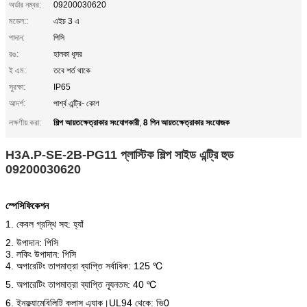
অর্ডার নম্বর:
09200030620
মডেল::
এইচ 3 এ
পাদান:
পিসি
রঙ:
হালকা ধূসর
ই এম:
তবে শর্ত থাকে
সুরক্ষা:
IP65
আদর্শ:
পার্শ্ব এন্ট্রি- কোণ
শিল্প আয়তক্ষেত্রাকার সংযোগকারী
8 পিন আয়তক্ষেত্রাকার সংযোজক
লক্ষণীয় করা:
,
H3A.P-SE-2B-PG11 প্লাস্টিক শিল্প সাইড এন্ট্রি হুড
09200030620
স্পেসিফিকেশন
1. কেবল গ্রন্থি সহ: হ্যাঁ
2. উপাদান: পিসি
3. লকিং উপাদান: পিসি
4. অপারেটিং তাপমাত্রা ব্যাপ্তি সর্বাধিক: 125 ℃
5. অপারেটিং তাপমাত্রা ব্যাপ্তি ন্যূনতম: 40 ℃
6. ইনফ্ল্যামেবিলিটি ক্লাস এ্যাক।UL94 থেকে: ভি0