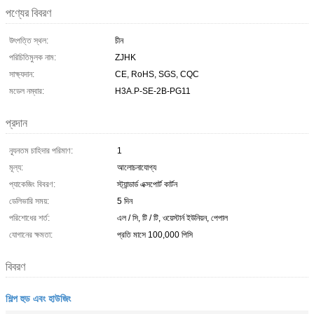
পণ্যের বিবরণ
উৎপত্তি স্থল:
চীন
পরিচিতিমুলক নাম:
ZJHK
সাক্ষ্যদান:
CE, RoHS, SGS, CQC
মডেল নম্বার:
H3A.P-SE-2B-PG11
প্রদান
ন্যূনতম চাহিদার পরিমাণ:
1
মূল্য:
আলোচনাযোগ্য
প্যাকেজিং বিবরণ:
স্ট্যান্ডার্ড এক্সপোর্ট কার্টন
ডেলিভারি সময়:
5 দিন
পরিশোধের শর্ত:
এল / সি, টি / টি, ওয়েস্টার্ন ইউনিয়ন, পেপাল
যোগানের ক্ষমতা:
প্রতি মাসে 100,000 পিসি
বিবরণ
শিল্প হুড এবং হাউজিং