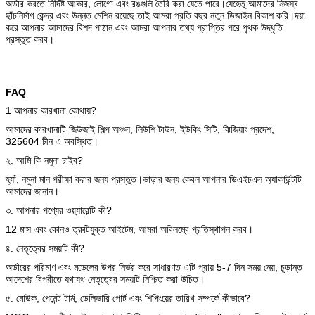
অর্ডার করতে নির্দিষ্ট আকার, লোগো এবং রঙগুলি তৈরি করা যেতে পারে।যেহেতু আমাদের নিজস্ব
ছাঁচনির্মাণ কেন্দ্র এবং উন্নত মেশিন রয়েছে তাই আমরা প্রতি বছর নতুন ডিজাইন বিকাশ করি।দয়া
করে আপনার আমাদের বিশদ পাঠান এবং আমরা আপনার তথ্য প্রাপ্তির পরে পৃথক উদ্ধৃতি
প্রস্তুত করব।
FAQ
1 আপনার কারখানা কোথায়?
আমাদের কারখানাটি জিউজাই শিল্প অঞ্চল, লিউশি টাউন, ইউকিং সিটি, ঝিজিয়াং প্রদেশ,
325604 চীন এ অবস্থিত।
২. আমি কি নমুনা চাইব?
হ্যাঁ, নমুনা মান পরীক্ষা করার জন্য প্রস্তুত।ভাড়ার জন্য কেবল আপনার ডিএইচএল অ্যাকাউন্টটি
আমাদের জানান।
৩. আপনার পণ্যের ওয়্যারেন্টি কী?
12 মাস এবং কোনও ত্রুটিযুক্ত আইটেম, আমরা অবিলম্বে প্রতিস্থাপন করব।
৪. নেতৃত্বের সময়টি কী?
অর্ডারের পরিমাণ এবং মডেলের উপর নির্ভর করে সাধারণত এটি প্রায় 5-7 দিন সময় নেয়, চূড়ান্ত
আদেশের বিপরীতে যথাযথ নেতৃত্বের সময়টি নিশ্চিত করা উচিত।
৫. মোউক, পেমেন্ট টার্ম, ডেলিভারি পোর্ট এবং শিপিংয়ের তারিখ সম্পর্কে কীভাবে?