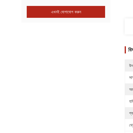
এখনই যোগাযোগ করুন
বি
উৎ
সাক
অর
হা
প্
থ্