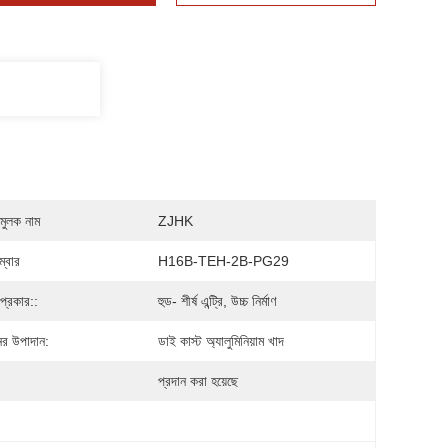
মুলক নাম
ZJHK
্বার
H16B-TEH-2B-PG29
প্রকার::
হুড- শীর্ষ এন্ট্রি, উচ্চ নির্মাণ
র উপাদান:
ডাই কাস্ট অ্যালুমিনিয়াম খাদ
প্রদান করা হয়েছে