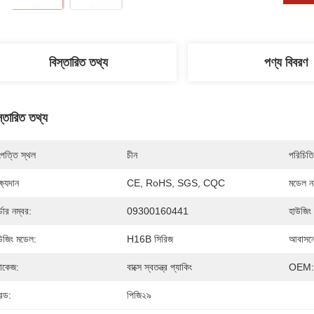
বিস্তারিত তথ্য
পণ্য বিবরণ
স্তারিত তথ্য
পত্তি স্থল
চীন
পরিচিতি
্ষ্যদান
CE, RoHS, SGS, CQC
মডেল নম
্ডার নম্বর:
09300160441
হাউজিং 
উজিং মডেল:
H16B সিরিজ
আবাসনে
যাকেজ:
বাক্সে স্বতন্ত্র প্যাকিং
OEM:
রেড:
পিজি২৯