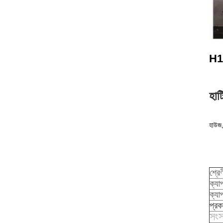
H1
হার
হাউজ,
শ্রেণ
ক্যা
ক্যা
প্রক
সংস