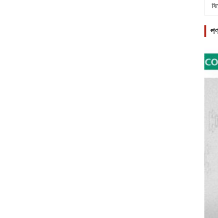
বি
পণ