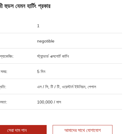
 হুডস যেমন হার্টিং প্রকার
1
negotible
্ড প্যাকেজিং:
স্ট্যান্ডার্ড এক্সপোর্ট কার্টন
 সময়:
5 দিন
্ধতি:
এল / সি, টি / টি, ওয়েস্টার্ন ইউনিয়ন, পেপাল
ষমতা:
100,000 / মাস
সেরা দাম পান
আমাদের সাথে যোগাযোগ