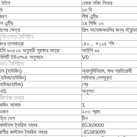
 টাইপ
একক লকিং লিভার
র
১৬ বি
্করণ
শীর্ষ এন্ট্রি
ল এন্ট্রি
১x পিজি ২৯
়োগের ক্ষেত্র
শিল্প সংযোজকগুলির জন্য স্ট্যান্
ুক্তিগত বৈশিষ্ট্য
বদ্ধ তাপমাত্রা
-৪০... +১২৫ °সি
ি ৬০৫২৯ অনুযায়ী সুরক্ষার মাত্রা
আইপি ৬৫
মাবিলিটি ইউএল৯৪ অনুসারে
V0
ান বৈশিষ্ট্য
ান (হাউজিং)
অ্যালুমিনিয়াম, ক্ষয় প্রতিরোধী
ঠ (হাউজ/হাউজিং)
পাউডার লেপযুক্ত
(হাউজ/হাউজ)
গ্রে
HS
অনুগত
িজ্যিক তথ্য
কেজিং আকার
1
 ওজন
২০৩ গ্রাম
ত্তি দেশ
চীন
 কাস্টমস ট্যারিফ নম্বর
85369000
পীয় কাস্টমস ট্যারিফ নম্বর
85389099