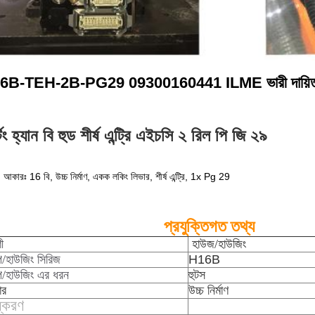
6B-TEH-2B-PG29 09300160441 ILME ভারী দায়িত্ব শি
্টিং হ্যান বি হুড শীর্ষ এন্ট্রি এইচসি ২ রিল পি জি ২৯
 আকারঃ 16 বি, উচ্চ নির্মাণ, একক লকিং লিভার, শীর্ষ এন্ট্রি, 1x Pg 29
প্রযুক্তিগত তথ্য
ী
হাউজ/হাউজিং
প/হাউজিং সিরিজ
H16B
প/হাউজিং এর ধরন
হুটস
ার
উচ্চ নির্মাণ
্করণ