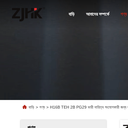
বাড়ি
আমাদের সম্পর্কে
পণ্য
বাড়ি
>
পণ্য
>
H16B TEH 2B PG29 ভারী দায়িত্ব সংযোগকারী জন্য জলরো
পণ্য