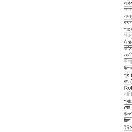
লকিং
আকা
সংস
ক্যাব
প্রয
প্রয
সীমা
আইইস
ফার্
উপাদ
উপাদ
পৃষ্
রঙ 
Ro
বাণ
প্যা
নেট
উৎপ
চীনা
ইউরো