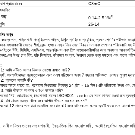
যোগ প্রতিরোধের
Ω3mΩ
 সমাপ্তি
যন্ত্র
ঘ
0.14-2.5 মিমি
লুজি
26-14
ানির তথ্য
ব্যবস্থাপনা, শক্তিশালী প্রযুক্তিগত শক্তি, নিখুঁত প্রক্রিয়া প্রযুক্তি, প্রথম শ্রেণির পরীক্ষার সর
ুল্ক সংযোগকারী ক্ষেত্রে শীর্ষ ব্র্যান্ড হওয়ার লক্ষ্য নিয়ে সেরা বিক্রয় দল এবং পেশাদার পরিষেবাদি সহ
এইচকে সিই, সিসিসি, এসজিএস, আরএইচএস এবং শিল্প সংযোগকারীগুলির জন্য অন্যান্য আন্তর্জাত
মানদণ্ডের উপর চাপ দিই, ছাঁচ ডিজাইন, কাঁচামাল সংগ্রহ, উত্পাদন থেকে পণ্য সমাবেশ এবং মানের পরীক্ষ
:
ন 1: আমি এটিতে আমার নিজস্ব লোগো রাখতে পারি?
হ্যাঁ, অবশ্যইআমরা প্রস্তুতকারক এবং ওএম পরিষেবার জন্য 7 বছরের অভিজ্ঞতা।লেজার মুদ্রণ দ্বা
ন 2: প্রসবের সময়টি কী?
সাধারণভাবে বলতে হয়, প্রদানের নিশ্চয়তার বিরুদ্ধে 24 ঘন্টা ~ 15 দিন।এটি পরিমাণের উপর এবং 
ন 3: আমি কীভাবে আপনার গুণাগুণ জানতে পারি?
আমরা সিই, রোএইচএস, সিএসকিউ মানের ISO9001: ২০০ to এর সাথে নিশ্চিত হওয়া মান ব্যবস্থাপক স
ন 4: যদি মানের সমস্যা থাকে তবে আপনি কীভাবে সমাধান করবেন?
আমরা 12 মাসের পরোয়ানা সময়সীমা সরবরাহ করি এবং যদি কোনও মানের ত্রুটি থাকে তবে আমরা পণ
স:
ভারী দায়িত্ব তারের সংযোগকারী
,
বৈদ্যুতিক পিন সংযোগকারী
,
অটো বৈদ্যুতিন সংযোগকার