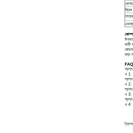
যোগা
ক্রিম
তারের 
এডাব্
কোম্প
উন্নত 
ভারী শ
জেডজে
কড়া 
FAQ
প্রশ্
এ 1: 
প্রশ্
এ 2: 
প্রশ্
এ 3: 
প্রশ্
এ 4: 
ট্যাগ্