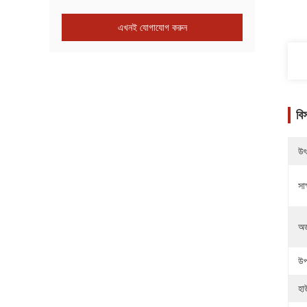
এখনই যোগাযোগ করুন
বি
উৎ
সাক
অর
উপ
হা