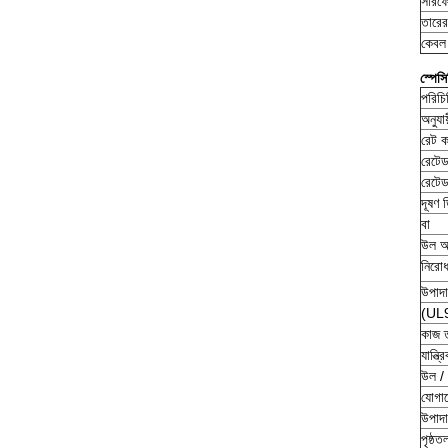
সারফেস
তারের
কেবল 
স্পেস
পরিচি
অনুযায
রেট কা
রেটেড
রেটেড
দূষণ ড
বা
উল অন
নিরো
উপাদ
(UL9
কাজ ত
যান্ত্
উল / 
যোগা
উপাদ
পৃষ্ঠত