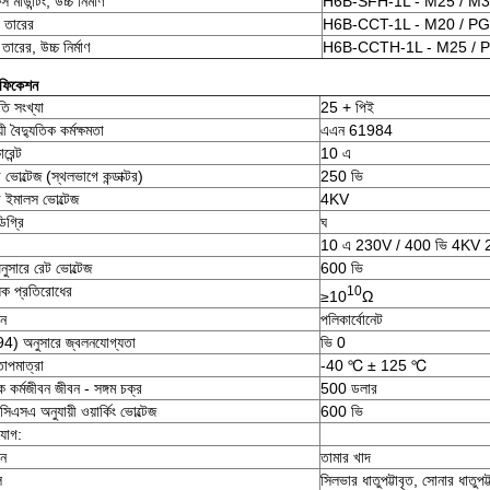
 মাউন্টিং, উচ্চ নির্মাণ
H6B-SFH-1L - M25 / M3
 তারের
H6B-CCT-1L - M20 / PG
তারের, উচ্চ নির্মাণ
H6B-CCTH-1L - M25 / 
িফিকেশন
তি সংখ্যা
25 + পিই
়ী বৈদ্যুতিক কর্মক্ষমতা
এএন 61984
রেন্ট
10 এ
 ভোল্টেজ (স্থলভাগে কন্ডাক্টর)
250 ভি
 ইমালস ভোল্টেজ
4KV
িগ্রি
ঘ
10 এ 230V / 400 ভি 4KV 
ুসারে রেট ভোল্টেজ
600 ভি
ধক প্রতিরোধের
10
≥10
Ω
ান
পলিকার্বোনেট
4) অনুসারে জ্বলনযোগ্যতা
ভি 0
াপমাত্রা
-40 ℃ ± 125 ℃
রিক কর্মজীবন জীবন - সঙ্গম চক্র
500 ডলার
সিএসএ অনুযায়ী ওয়ার্কিং ভোল্টেজ
600 ভি
যোগ:
ান
তামার খাদ
ল
সিলভার ধাতুপট্টাবৃত, সোনার ধাতুপট্