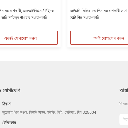
 পিন সংযোগকারী, এসআইবিএস / টাইকো
এইচডি সিরিজ ৮০ পিন সংযোগকারী তামা খ
স ভারী দায়িত্ব পাওয়ার সংযোগকারী
মাল্টি পিন সংযোগকারী
এখনই যোগাযোগ করুন
এখনই যোগাযোগ করুন
ুত যোগাযোগ
আমা
ঠিকানা
ডিসকা
জুয়েজাই শিল্প অঞ্চল, লিউশি টাউন, ইউকিং সিটি, ঝেজিয়াং, চীন 325604
টেলিফোন