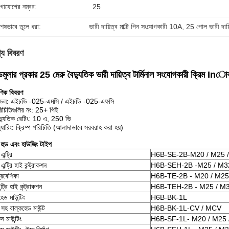
গাযোগের নম্বর:
25
শেষভাবে তুলে ধরা:
ভারী দায়িত্ব মাল্টি পিন সংযোগকারী 10A
, 
25 পোল ভারী দায়ি
্য বিবরণ
ডমুলার প্রকার 25 মেরু বৈদ্যুতিক ভারী দায়িত্ব টার্মিনাল সংযোগকারী ক্রিম Inো
ষণিক বিবরণ
ডেল: এইচডি -025-এমসি / এইচডি -025-এফসি
িচিতিগুলির নং: 25+ পিই
দ্যুতিক রেটিং: 10 এ, 250 ভি
়্যারিং: ক্রিম্প পরিচিতি (আলাদাভাবে সরবরাহ করা হয়)
ক হুড এবং হাউজিং টাইপ
ন্ট্রি
H6B-SE-2B-M20 / M25 /
ন্ট্রি হাই কন্ট্রাকশন
H6B-SEH-2B -
M25 / M3
প্রবেশিকা
H6B-TE-2B -
M20 / M25
এন্ট্রি হাই কন্ট্রাকশন
H6B-TEH-2B -
M25 / M3
েড মাউন্টিং
H6B-BK-1L
সহ বাল্কহেড মাউন্ট
H6B-BK-1L-CV / MCV
স মাউন্টিং
H6B-SF-1L- M20 / M25 