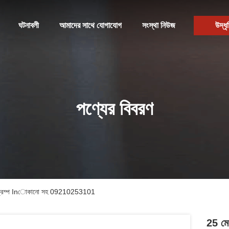
ঘটনাবলী
আমাদের সাথে যোগাযোগ
সংস্থা নিউজ
উদ্ধৃ
পণ্যের বিবরণ
 ভি ক্রিম্প Inোকানো সহ 09210253101
25 মের