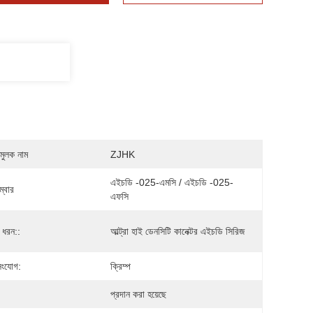
মুলক নাম
ZJHK
এইচডি -025-এমসি / এইচডি -025-
্বার
এফসি
 ধরন::
আল্ট্রা হাই ডেনসিটি কানেক্টর এইচডি সিরিজ
সংযোগ:
ক্রিম্প
প্রদান করা হয়েছে