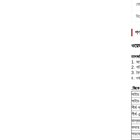
যো
বি
পণ
ওয়ে
তাৎক্
1. ম
2. পর
3. বৈ
৪. ওয
.চ্ছি
সাইড এ
সাইড এ
শীর্ষ 
শীর্ষ 
বাল্কহ
কভার 
সারফে