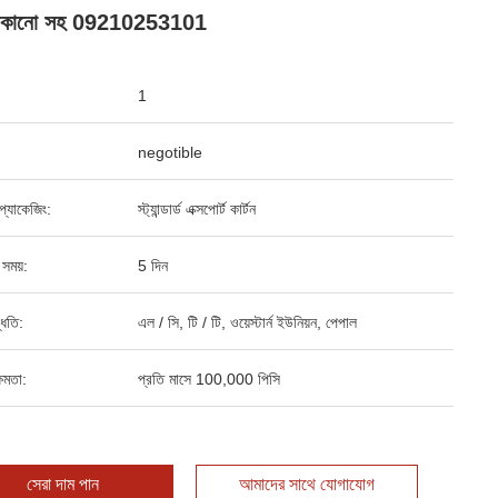
ানো সহ 09210253101
1
negotible
্ড প্যাকেজিং:
স্ট্যান্ডার্ড এক্সপোর্ট কার্টন
 সময়:
5 দিন
্ধতি:
এল / সি, টি / টি, ওয়েস্টার্ন ইউনিয়ন, পেপাল
ষমতা:
প্রতি মাসে 100,000 পিসি
সেরা দাম পান
আমাদের সাথে যোগাযোগ