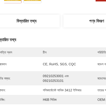
বিস্তারিত তথ্য
পণ্য বিবরণ
স্তারিত তথ্য
পত্তি স্থল
চীন
পরিচিতি
্ষ্যদান
CE, RoHS, SGS, CQC
মডেল নম
09210253001 এবং 
্ডার নম্বর:
মডেলের
09210253101
াদান:
পলিকার্বোনেট সাবিক 3412 ইসিআর
তারের 
উজিং:
H6B সিরিজ
OEM: