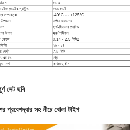
্তমান
১৬ এ
ল্টেজ কন্ডাক্টর-গ্রাউন্ড
৫০০ ভোল্ট
দ্ধ তাপমাত্রা
-40°C --- +125°C
 উপাদান
কর্পার অ্যালোয়
ভাগ
হার্ড-সিলভার প্ল্যাটড
ের উপায়
স্ক্রু টার্মিনাল
ার গেইজ
0.14 - 2.5 মিমি2
লিউজি
২৬ - ১৪
িং দৈর্ঘ্য
7.5 মিমি
িং এর রঙ
গ্রে
্তি দেশ
চেজিয়াং, চীন
পূর্ণ সেট ছবি
ের প্রবেশদ্বার সহ নীচে খোলা টাইপ