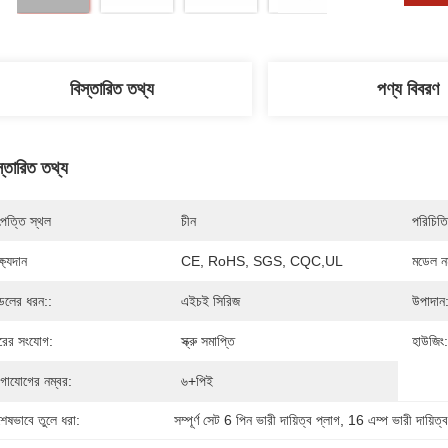
বিস্তারিত তথ্য
পণ্য বিবরণ
স্তারিত তথ্য
পত্তি স্থল
চীন
পরিচিতি
্ষ্যদান
CE, RoHS, SGS, CQC,UL
মডেল নম
েলের ধরন::
এইচই সিরিজ
উপাদান
রের সংযোগ:
স্ক্রু সমাপ্তি
হাউজিং:
গাযোগের নম্বর:
৬+পিই
শেষভাবে তুলে ধরা:
সম্পূর্ণ সেট 6 পিন ভারী দায়িত্ব প্লাগ
, 
16 এম্প ভারী দায়িত