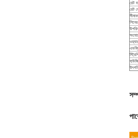
রেট বর
রেট ভো
সীমাব
পিনের
উপরি
সংযোগ
ওয়্য
এডব্
স্ট্রিপ
হাউজ
উৎপত
সম্
পাশ