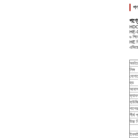
পণ
পণ্য
HDC
HE-
৬ পি
HE সি
এভিয়
অর্ডা
লিঙ্গ
যোগায
হুড
আবা
ক্যাবল
হাউজি
পাশের
শীর্ষ
উচ্চ 
ইনসার