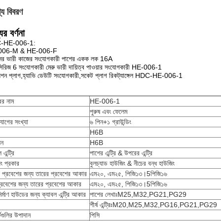
্য বিবরণ
ের বর্ণনা
-HE-006-1:
006-M & HE-006-F
নের ভারী কাজের সংযোগকারী পাশের একক লক 16A
রিজ 6 সংযোগকারী মেরু ভারী দায়িত্ব পাওয়ার সংযোগকারী HE-006-1
েশন প্লাগ,হ্যাভি ডেউটি সংযোগকারী,সকেট প্লাগ রিকট্যাঙ্গেল HDC-HE-006-1
রের নাম
HE-006-1
পুরুষ এবং ফেলেম
োগের সংখ্যা
৬ পিন+১ গ্রাউন্ডিং
H6B
সন
H6B
 এন্ট্রি
পাশের এন্ট্রি & উপরের এন্ট্রি
ং প্রকার
বুলচ্যাড হাউজিং & নীচের বন্ধ হাউজিং
 প্রবেশের জন্য তারের প্রবেশের আকার
এম২০, এম২৫, পিজি১৩।5পিজি১৬
 প্রবেশের জন্য তারের প্রবেশের আকার
এম২০, এম২৫, পিজি১৩।5পিজি১৬
নির্মাণ হাউডের জন্য ক্যাবল এন্ট্রি আকার
পাশের লেখাঃM25,M32,PG21,PG29
শীর্ষ এন্ট্রিঃM20,M25,M32,PG16,PG21,PG29
্টগুলির উপাদান
পিসি