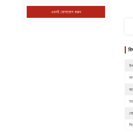
এখনই যোগাযোগ করুন
বি
উৎ
সাক
মড
তা
যো
বি