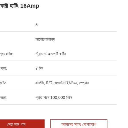
কারী হার্টিং 16Amp
5
আলোচনাযোগ্য
্ড প্যাকেজিং:
স্ট্যান্ডার্ড এক্সপোর্ট কার্টন
 সময়:
7 দিন
্ধতি:
এল/সি, টি/টি, ওয়েস্টার্ন ইউনিয়ন, পেপ্যাল
ষমতা:
প্রতি মাসে 100,000 পিসি
সেরা দাম পান
আমাদের সাথে যোগাযোগ