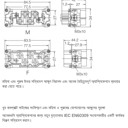
মহিলা এবং পুরুষ উভয় সন্নিবেশ আঙ্গুল নিরাপদ এবং অনেক বৈচিত্র্যপূর্ণ অ্যাপ্লিকেশনে ব্যবহার
করা যেতে পারে।
খুব কমপ্যাক্ট সাইজের সংমিশ্রণ এবং মহিলা ও পুরুষের যোগাযোগের আঙ্গুলের সুরক্ষা
অনেকগুলি অ্যাপ্লিকেশনের জন্য নতুন বৃত্তাকার IEC EN60309 সংযোগকারীর একটি কার্যকর
বিকল্প সন্নিবেশ করান।