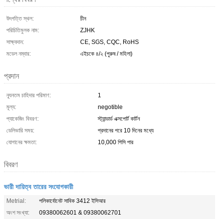
উৎপত্তি স্থল:
চীন
পরিচিতিমুলক নাম:
ZJHK
সাক্ষ্যদান:
CE, SGS, CQC, RoHS
মডেল নম্বার:
এইচকে ৪/২ (পুরুষ / মহিলা)
প্রদান
ন্যূনতম চাহিদার পরিমাণ:
1
মূল্য:
negotible
প্যাকেজিং বিবরণ:
স্ট্যান্ডার্ড এক্সপোর্ট কার্টন
ডেলিভারি সময়:
প্রদানের পরে 10 দিনের মধ্যে
যোগানের ক্ষমতা:
10,000 পিসি পার
বিবরণ
ভারী দায়িত্ব তারের সংযোগকারী
Metrial:
পলিকার্বোনেট সাবিক 3412 ইসিআর
অংশ সংখ্যা:
09380062601 & 09380062701