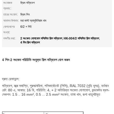
সংযোজক
ক্রিম সন্নিবেশ
প্রকার::
তারের সংযোগ:
ক্রিম পিন
আবাসন উপাদান:
মরা কাস্ট অ্যালুমিনিয়াম খাদ
যোগাযোগের
6/2 + পিই
সংখ্যা:
2 সংকেত যোগাযোগ সম্মিলিত শিল্প সন্নিবেশ
HK-004/2 সম্মিলিত শিল্প সন্নিবেশ
লক্ষণীয় করা:
,
,
4 পিন শিল্প সন্নিবেশ
4 পিন 2 সংকেত পরিচিতি সংযুক্ত শিল্প সন্নিবেশ যোগ করুন
দ্রুত রেফারেন্স:
সন্নিবেশ, স্ক্রু সমাপ্তি, পুরুষ/মহিলা, পলিকার্বোনেট (পিসি), RAL 7032 (নুড়ি ধূসর), বর্তমান
রেট: ‌80 এ, আকার: 16 বি, পরিচিতি: 4, + 2 অতিরিক্ত সংকেত যোগাযোগ, কন্ডাকটর ক্রস-
সেকশন: 1.5 .. 16 mm², 0.5 ... 2.5 mm² সংকেত, তামা খাদ, রূপা ধাতুপট্টাবৃত