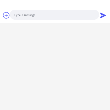
চ্যাট
উদ্ধৃতির জন্য আবেদন
Photo
Video Call
শিল্প মাল্টি পিন সংযোজকগুলি
উচ্চ ঘনত্ব সংযোজকগুলি আয়তক্ষেত্রাকার
ট্যাগ:
,
,
আয়তক্ষেত্রাকার বৈদ্যুতিন সংযোগকারী
Audio Call
এর সেরা মূল্য পান
2 সংকেত পরিচিতি সম্মিলিত শিল্প সন্নিবেশ 4 পিন
HK-004/2