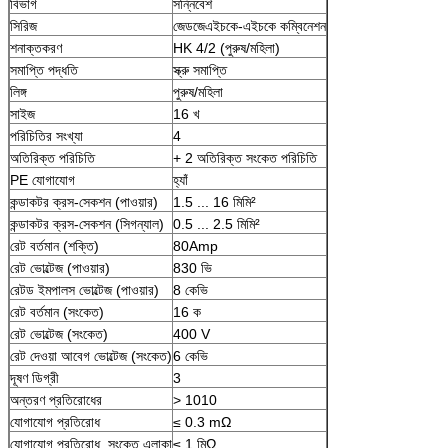
বিভাগ
সন্নিবেশ
সিরিজ
জেডজেএইচকে-এইচকে কম্বিনেশন
শনাক্তকরণ
HK 4/2 (পুরুষ/মহিলা)
সমাপ্তি পদ্ধতি
স্ক্রু সমাপ্তি
লিঙ্গ
পুরুষ/মহিলা
সাইজ
16 খ
পরিচিতির সংখ্যা
4
অতিরিক্ত পরিচিতি
+ 2 অতিরিক্ত সংকেত পরিচিতি
PE যোগাযোগ
হ্যাঁ
কন্ডাকটর ক্রস-সেকশন (পাওয়ার)
1.5 ... 16 মিমি²
কন্ডাকটর ক্রস-সেকশন (সিগন্যাল)
0.5 ... 2.5 মিমি²
রেট বর্তমান (শক্তি)
80Amp
রেট ভোল্টেজ (পাওয়ার)
830 ভি
রেটড ইমপালস ভোল্টেজ (পাওয়ার)
8 কেভি
রেট বর্তমান (সংকেত)
16 ক
রেট ভোল্টেজ (সংকেত)
400 V
রেট দেওয়া আবেগ ভোল্টেজ (সংকেত)
6 কেভি
দূষণ ডিগ্রী
3
অন্তরণ প্রতিরোধের
> 1010
যোগাযোগ প্রতিরোধ
≤ 0.3 mΩ
যোগাযোগ প্রতিরোধ, সংকেত এলাকা
≤ 1 মিΩ