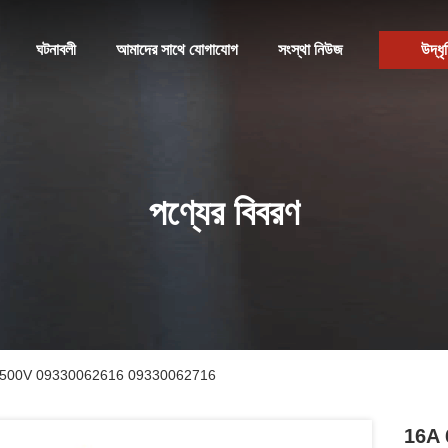
ঘটনাবলী
আমাদের সাথে যোগাযোগ
সংস্থা নিউজ
উদ্ধৃ
পণ্যের বিবরণ
 সন্নিবেশ 500V 09330062616 09330062716
16A 6 