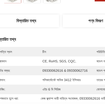
বিস্তারিত তথ্য
পণ্য বিবরণ
স্তারিত তথ্য
পত্তি স্থল
চীন
পরিচিতি
্ষ্যদান
CE, RoHS, SGS, CQC,
মডেল নম
্ডার নম্বর:
09330062616 & 09330062716
মডেল প
াদান:
পলিকার্বোনেট সাবিক 3412 ইসিআর
তারের 
উজিং:
এইচ 6 বি সিরিজ
যোগাযো
শেষভাবে তুলে ধরা:
কেজ ক্ল্যাম্প ভারী দায়িত্ব সংযোজক
, 
09330062616 ভারী দ