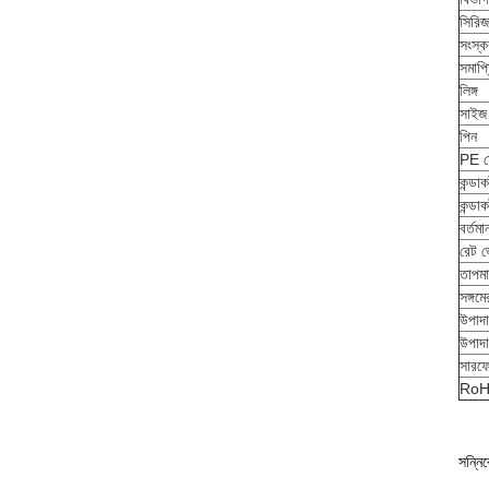
সিরিজ
সংস্
সমাপ্
লিঙ্গ
সাইজ
পিন
PE য
কন্ডা
কন্ডা
বর্তমা
রেট ভ
তাপমা
সঙ্গমে
উপাদা
উপাদা
সারফে
Ro
সন্নি