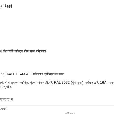
্য বিবরণ
 পিন ভারী দায়িত্ব খাঁচা বাতা সন্নিবেশ
ing Han 6 ES-M & F সন্নিবেশ প্রতিস্থাপন করুন
বেশ, খাঁচা-ক্ল্যাম্প সমাপ্তি, পুরুষ, পলিকার্বোনেট, RAL 7032 (নুড়ি ধূসর), বর্তমান রেট: 16
র প্লেটেড
ক্তিগত তথ্য
্তকরণ
সন্নিবেশ