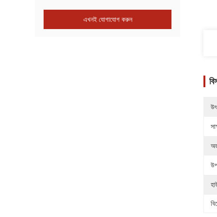
এখনই যোগাযোগ করুন
বি
উৎ
সাক
অর
উপ
হা
বি