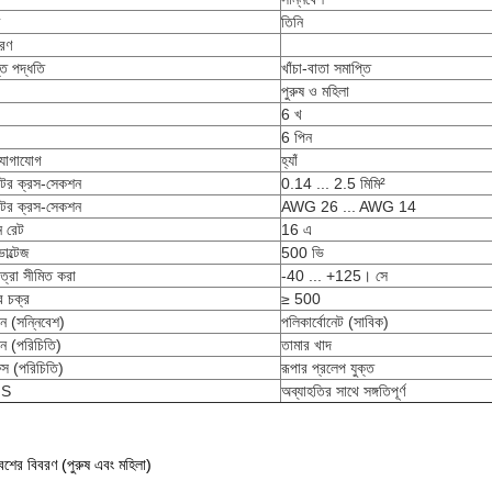
তিনি
করণ
তি পদ্ধতি
খাঁচা-বাতা সমাপ্তি
পুরুষ ও মহিলা
6 খ
6 পিন
োগাযোগ
হ্যাঁ
কটর ক্রস-সেকশন
0.14 ... 2.5 মিমি²
কটর ক্রস-সেকশন
AWG 26 ... AWG 14
ন রেট
16 এ
োল্টেজ
500 ভি
ত্রা সীমিত করা
-40 ... +125। সে
র চক্র
≥ 500
ন (সন্নিবেশ)
পলিকার্বোনেট (সাবিক)
ন (পরিচিতি)
তামার খাদ
স (পরিচিতি)
রূপার প্রলেপ যুক্ত
HS
অব্যাহতির সাথে সঙ্গতিপূর্ণ
বেশের বিবরণ (পুরুষ এবং মহিলা)