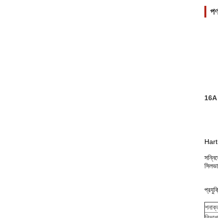
পণ
16A 6
Hart
সন্নি
সিলভা
প্রযু
শনাক
বিভাগ