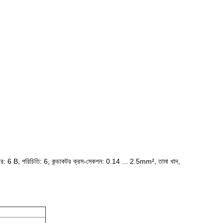
A, আকার: 6 B, পরিচিতি: 6, কন্ডাকটর ক্রস-সেকশন: 0.14 ... 2.5mm², তামা খাদ,