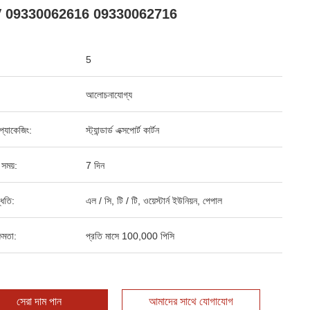
 09330062616 09330062716
5
আলোচনাযোগ্য
্ড প্যাকেজিং:
স্ট্যান্ডার্ড এক্সপোর্ট কার্টন
 সময়:
7 দিন
্ধতি:
এল / সি, টি / টি, ওয়েস্টার্ন ইউনিয়ন, পেপাল
ষমতা:
প্রতি মাসে 100,000 পিসি
সেরা দাম পান
আমাদের সাথে যোগাযোগ