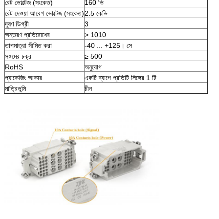
রেট ভোল্টেজ (সংকেত)
160 ভি
রেট দেওয়া আবেগ ভোল্টেজ (সংকেত)
2.5 কেভি
দূষণ ডিগ্রী
3
অন্তরণ প্রতিরোধের
> 1010
তাপমাত্রা সীমিত করা
-40 ... +125। সে
সঙ্গমের চক্র
≥ 500
RoHS
অনুযোগ
প্যাকেজিং আকার
একটি ব্যাগে প্রতিটি লিঙ্গের 1 টি
মাত্রিভূমি
চীন