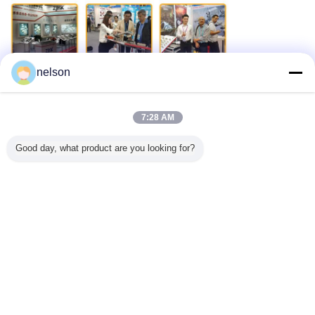
nelson
প্রায়শই জিজ্ঞাসিত প্রশ্নাবলী:
1. সাবিক কোম্পানি সম্পর্কে কি?
7:28 AM
সাবিক একটি সৌদি বৈচিত্র্যময় উত্পাদনকারী সংস্থা, পেট্রোকেমিক্যাল, রাসায়নিক, শিল্প পলিমারে
সক্রিয়,
Good day, what product are you looking for?
সার, এবং ধাতু।তাডাউলে তালিকাভুক্ত হিসাবে এটি মধ্যপ্রাচ্য এবং সৌদি আরবের বৃহত্তম
পাবলিক কোম্পানি।
SABIC এর 70% শেয়ার সৌদি আরামকোর মালিকানাধীন।
2. আপনি শব্দ কাছাকাছি কোন এজেন্ট আছে?
হ্যাঁ, আমরা কোরিয়ান এবং ইতালীয় (উত্তরাঞ্চলীয়) গ্রাহকদের পক্ষ থেকে সম্মানিত এবং একটি
এজেন্সি চুক্তি স্বাক্ষর করেছি।