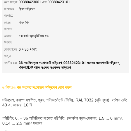
অংশ সংখ্যা:
09380423001 এবং 09380423101
সংযোজক
ক্রিম সন্নিবেশ
প্রকার::
তারের
ক্রিম পিন
সংযোগ:
আবাসন
মরা কাস্ট অ্যালুমিনিয়াম খাদ
উপাদান:
যোগাযোগের
6 + 36 + পিই
সংখ্যা:
36 পজ সিগন্যাল সংযোগকারী সন্নিবেশ
09380423101 সংকেত সংযোগকারী সন্নিবেশ
লক্ষণীয় করা:
,
,
পলিকার্বোনেট সাবিক সংকেত সংযোজক সন্নিবেশ
6 পিন 36 পজ সংকেত সংযোজক সন্নিবেশ যোগ করুন
সন্নিবেশ, ক্রাম্প সমাপ্তি, পুরুষ, পলিকার্বোনেট (পিসি), RAL 7032 (নুড়ি ধূসর), বর্তমান রেট:
‌40 এ, আকার: 16 বি
পরিচিতি: 6, + 36 অতিরিক্ত সংকেত পরিচিতি, কন্ডাকটর ক্রস-সেকশন: 1.5 ... 6 mm²,
0.14 ... 2.5 mm² সংকেত