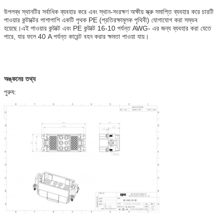
উপলব্ধ স্থানটির সর্বাধিক ব্যবহার করে এবং স্থান-সংরক্ষণ অক্ষীয় স্ক্রু সমাপ্তি ব্যবহার করে চারটি
পাওয়ার কন্টাক্টের পাশাপাশি একটি পৃথক PE (প্রতিরক্ষামূলক পৃথিবী) যোগাযোগ করা সম্ভব
হয়েছে।এই পাওয়ার কন্টাক্ট এবং PE কন্টাক্ট 16-10 পর্যন্ত AWG- এর জন্য ব্যবহার করা যেতে
পারে, যার ফলে 40 A পর্যন্ত কারেন্ট বহন করার ক্ষমতা পাওয়া যায়।
অঙ্কনের তথ্য
পুরুষ: