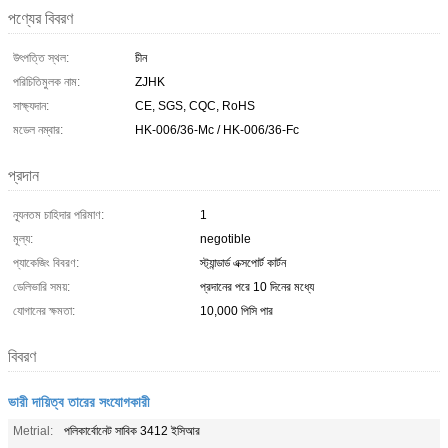
পণ্যের বিবরণ
উৎপত্তি স্থল:
চীন
পরিচিতিমুলক নাম:
ZJHK
সাক্ষ্যদান:
CE, SGS, CQC, RoHS
মডেল নম্বার:
HK-006/36-Mc / HK-006/36-Fc
প্রদান
ন্যূনতম চাহিদার পরিমাণ:
1
মূল্য:
negotible
প্যাকেজিং বিবরণ:
স্ট্যান্ডার্ড এক্সপোর্ট কার্টন
ডেলিভারি সময়:
প্রদানের পরে 10 দিনের মধ্যে
যোগানের ক্ষমতা:
10,000 পিসি পার
বিবরণ
ভারী দায়িত্ব তারের সংযোগকারী
Metrial:
পলিকার্বোনেট সাবিক 3412 ইসিআর