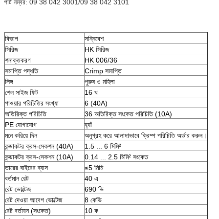
পার্ট নম্বর: 09 38 042 3001/09 38 042 3101
বিভাগ
সন্নিবেশ
সিরিজ
HK সিরিজ
শনাক্তকরণ
HK 006/36
সমাপ্তি পদ্ধতি
Crimp সমাপ্তি
লিঙ্গ
পুরুষ ও মহিলা
শেল সাইজ ফিট
16 খ
পাওয়ার পরিচিতির সংখ্যা
6 (40A)
অতিরিক্ত পরিচিতি
36 অতিরিক্ত সংকেত পরিচিতি (10A)
PE যোগাযোগ
হ্যাঁ
মনে করিয়ে দিন
অনুগ্রহ করে আলাদাভাবে ক্রিম্প পরিচিতি অর্ডার করুন।
কন্ডাকটর ক্রস-সেকশন (40A)
1.5 ... 6 মিমি²
কন্ডাকটর ক্রস-সেকশন (10A)
0.14 ... 2.5 মিমি² সংকেত
তারের বাইরের ব্যাস
≤5 মিমি
বর্তমান রেট
40 এ
রেট ভোল্টেজ
690 ভি
রেট দেওয়া আবেগ ভোল্টেজ
8 কেভি
রেট বর্তমান (সংকেত)
10 ক