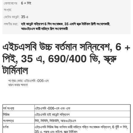
যোগাযোগের
6 + পিই
সংখ্যা:
রেটেড কারেন্ট:
35 এ
হাই কারেন্ট সন্নিবেশ 6 পিন সংযোজক
35 এমপি স্ক্রু টার্মিনাল শিল্পী সংযোগকারী
লক্ষণীয় করা:
,
,
আরএইচএস ভারী দায়িত্ব শিল্প সংযোগকারী
এইচএসবি উচ্চ বর্তমান সন্নিবেশ, 6 +
পিই, 35 এ, 690/400 ভি, স্ক্রু
টার্মিনাল
পণ্যের কোড: এইচএসবি -006-এম
ধারন করার ক্ষমতা
পর্ব সংখ্যা
এইচএসবি -006-এম এবং এফ
সিরিজ
এইচএসবি হাই কারেন্ট সন্নিবেশ
শংসাপত্র
সিই, সিসিসি, সিকিউসি, আরওএইচএস
বর্ণনা
এইচএসবি সিরিজ উচ্চ বর্তমান ভারী দায়িত্ব শক্তি সংযোজক সন্নিবেশ, 6 খুঁটি + পিই,
35 এ, পুরুষ এবং মহিলা, স্ক্রু টার্মিনাল