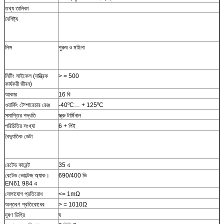
তথ্য তালিকা
বৈশিষ্ট্য
লিঙ্গ
পুরুষ ও মহিলা
মিটিং সাইকেল (যান্ত্রিক
> = 500
কার্যকরী জীবন)
আকার
16 বি
ওয়ার্কিং টেম্পারেচার রেঞ্জ
-40⁰C… + 125⁰C
সমাপ্তির পদ্ধতি
স্ক্রু টার্মিনাল
পরিচিতির সংখ্যা
6 + পিই
বৈদ্যুতিক ডেটা
রেটেড কারেন্ট
35 এ
রেটেড ভোল্টেজ অ্যাক।
690/400 ভি
EN61 984 এ
যোগাযোগ প্রতিরোধ
<= 1mΩ
অন্তরণ প্রতিরোধের
> = 1010Ω
দূষণ ডিগ্রি
ঘ