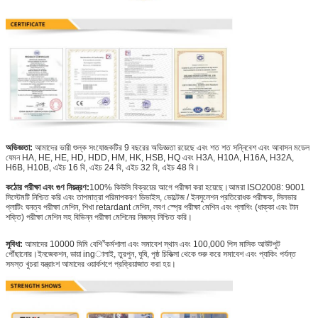
অভিজ্ঞতা:
আমাদের ভারী শুল্ক সংযোজকটির 9 বছরের অভিজ্ঞতা রয়েছে এবং শত শত সন্নিবেশ এবং আবাসন মডেল
যেমন HA, HE, HE, HD, HDD, HM, HK, HSB, HQ এবং H3A, H10A, H16A, H32A,
H6B, H10B, এইচ 16 বি, এইচ 24 বি, এইচ 32 বি, এইচ 48 বি।
কঠোর পরীক্ষা এবং গুণ নিয়ন্ত্রণ:
100% কিউসি বিক্রয়ের আগে পরীক্ষা করা হয়েছে।আমরা ISO2008: 9001
সিস্টেমটি নিশ্চিত করি এবং তাপমাত্রা পরিমাপকরণ ডিভাইস, ভোল্টেজ / ইনসুলেশন প্রতিরোধক পরীক্ষক, সিলভার
প্লাটিং ঘনত্ব পরীক্ষা মেশিন, শিখা retardant মেশিন, লবণ স্প্রে পরীক্ষা মেশিন এবং প্লাগিং (ধাক্কা এবং টান
শক্তি) পরীক্ষা মেশিন সহ বিভিন্ন পরীক্ষা মেশিনের নিজস্ব নিশ্চিত করি।
ঘ
সুবিধা:
আমাদের 10000 মিমি বেশি
কর্মশালা এবং সমাবেশ স্থান এবং 100,000 পিস মাসিক আউটপুট
পৌঁছানোর।ইনজেকশন, ডায়া ingালাই, তুরপুন, ঘুষি, পৃষ্ঠ চিকিত্সা থেকে শুরু করে সমাবেশ এবং প্যাকিং পর্যন্ত
সমস্ত খুচরা যন্ত্রাংশ আমাদের ওয়ার্কশপে প্রক্রিয়াজাত করা হয়।