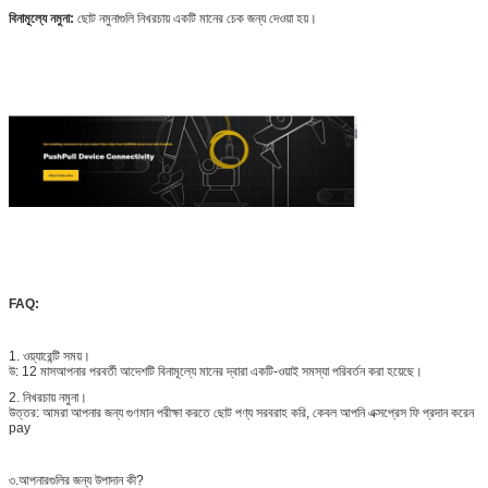
বিনামূল্যে নমুনা:
ছোট নমুনাগুলি নিখরচায় একটি মানের চেক জন্য দেওয়া হয়।
FAQ:
1. ওয়্যারেন্টি সময়।
উ: 12 মাসআপনার পরবর্তী আদেশটি বিনামূল্যে মানের দ্বারা একটি-ওয়াই সমস্যা পরিবর্তন করা হয়েছে।
2. নিখরচায় নমুনা।
উত্তর: আমরা আপনার জন্য গুণমান পরীক্ষা করতে ছোট পণ্য সরবরাহ করি, কেবল আপনি এক্সপ্রেস ফি প্রদান করেন
pay
৩.আপনারগুলির জন্য উপাদান কী?