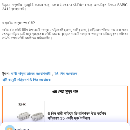
উত্তর: পণ্যগুলির গ্যারান্টিটি দেওয়ার জন্য, আমরা ইনজেকশন ছাঁচনির্মাণের জন্য আমদানিকৃত উপাদান SABIC
3412 ব্যবহার করি।
৪.স্যাবিক সংস্থা সম্পর্কে কী?
সাবিক হ'ল সৌদি বিবিধ উত্পাদনকারী সংস্থা, পেট্রোকেমিক্যালস, কেমিক্যালস, ইন্ডাস্ট্রিয়াল পলিমার, সার এবং ধাতব
ক্ষেত্রে সক্রিয়।এটি মধ্য প্রাচ্য এবং সৌদি আরবের বৃহত্তম সরকারী সংস্থা যা তাদাবুলের তালিকাভুক্ত।সাবিকের
of০% শেয়ার সৌদি আরমিকের মালিকানাধীন।
ভারী শক্তি তারের সংযোগকারী
16 পিন সংযোজক
ট্যাগ:
,
,
হাই কারেন্ট সন্নিবেশ 6 পিন সংযোজক
এর সেরা মূল্য পান
6 পিন ভারী দায়িত্ব শিল্পকৌশলক উচ্চ বর্তমান
সন্নিবেশ 35 এমপি স্ক্রু টার্মিনাল
nelson