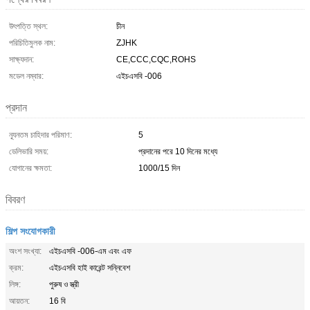
উৎপত্তি স্থল:
চীন
পরিচিতিমুলক নাম:
ZJHK
সাক্ষ্যদান:
CE,CCC,CQC,ROHS
মডেল নম্বার:
এইচএসবি -006
প্রদান
ন্যূনতম চাহিদার পরিমাণ:
5
ডেলিভারি সময়:
প্রদানের পরে 10 দিনের মধ্যে
যোগানের ক্ষমতা:
1000/15 দিন
বিবরণ
শিল্প সংযোগকারী
অংশ সংখ্যা:
এইচএসবি -006-এম এবং এফ
ক্রম:
এইচএসবি হাই কারেন্ট সন্নিবেশ
লিঙ্গ:
পুরুষ ও স্ত্রী
আয়তন:
16 বি