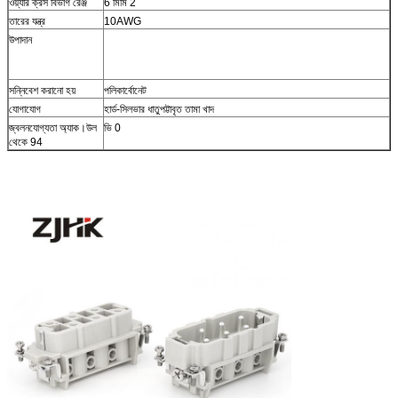
ওয়্যার ক্রস বিভাগ রেঞ্জ
6 মিমি 2
তারের যন্ত্র
10AWG
উপাদান
সন্নিবেশ করানো হয়
পলিকার্বোনেট
যোগাযোগ
হার্ড-সিলভার ধাতুপট্টাবৃত তামা খাদ
জ্বলনযোগ্যতা অ্যাক।উল
ভি 0
থেকে 94