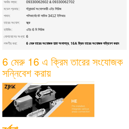
অর্ডার নম্বর:
09330062602 & 09330062702
মডেল প্রকার::
স্ট্যান্ডার্ড সংযোগকারী এইচ সিরিজ
পাদান:
পলিকার্বোনেট সাবিক 3412 ইসিআর
তারের সংযোগ:
স্ক্রু
হাউজিং:
এইচ 6 বি সিরিজ
যোগাযোগের সংখ্যা:
6
6 মেরু তারের সংযোজক उल শংসাপত্র
16A ক্রিম তারের সংযোজক সন্নিবেশ করান
লক্ষণীয় করা:
,
6 মেরু 16 এ ক্রিম তারের সংযোজক
সন্নিবেশ করায়