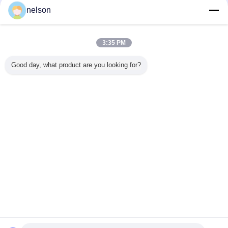
nelson
ক্রিম্প যোগাযোগের সাথে তারের ফর্মগুলির প্রাক প্রস্তুতি লাগানো হয়েছে, কার্যকরভাবে তারের দক্ষতা উন্নত করা
উচিত
সংশ্লিষ্ট পণ্য
3:35 PM
Good day, what product are you looking for?