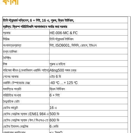
বর্ণনা
তিনি স্ট্যান্ডার্ড সন্নিবেশ, 6 + পিই, 16 এ, পুরুষ, ক্রিম টার্মিনাল,
দ্রষ্টব্য: ক্রিম্প পরিচিতিগুলি আলাদাভাবে অর্ডার করা দরকার
প্রকার
HE-006-MC & FC
সিরিজ
তিনি স্ট্যান্ডার্ড টার্মিনাল
শংসাপত্রপ্রাপ্ত
সিই, ISO9001, সিসিসি, রোহস, ইউএল
তথ্য তালিকা
বৈশিষ্ট্য
লিঙ্গ
পুরুষ ও মহিলা
পরিষেবা জীবন (মেকানিকাল ওয়ার্কিং লাইফ)
Ating500 সঙ্গম চক্র
শেলের আকার
এইচ 6 বি
ওয়ার্কিং টেম্পারেচার রেঞ্জ
-40 ℃ ... + 125 ℃
সমাপ্তির পদ্ধতি
ক্রিম টার্মিনাল
পরিচিতির সংখ্যা
6 + পিই
বৈদ্যুতিক ডেটা
রেটেড কারেন্ট
16 এ
রেটেড ভোল্টেজ অ্যাক।EN61 984 এ
500 ভি
রেটেড ভোল্টেজ অ্যাক।উল / সিএসএ-তে
600 ভি
রেটেড ইমালস ভোল্টেজ
6 কেভি
যোগাযোগ প্রতিরোধ
<= 3mΩ