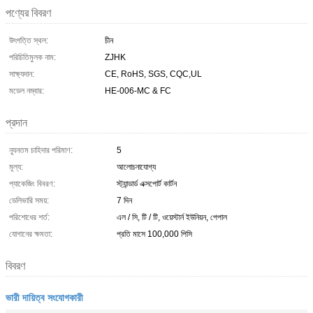
পণ্যের বিবরণ
উৎপত্তি স্থল:
চীন
পরিচিতিমুলক নাম:
ZJHK
সাক্ষ্যদান:
CE, RoHS, SGS, CQC,UL
মডেল নম্বার:
HE-006-MC & FC
প্রদান
ন্যূনতম চাহিদার পরিমাণ:
5
মূল্য:
আলোচনাযোগ্য
প্যাকেজিং বিবরণ:
স্ট্যান্ডার্ড এক্সপোর্ট কার্টন
ডেলিভারি সময়:
7 দিন
পরিশোধের শর্ত:
এল / সি, টি / টি, ওয়েস্টার্ন ইউনিয়ন, পেপাল
যোগানের ক্ষমতা:
প্রতি মাসে 100,000 পিসি
বিবরণ
ভারী দায়িত্ব সংযোগকারী