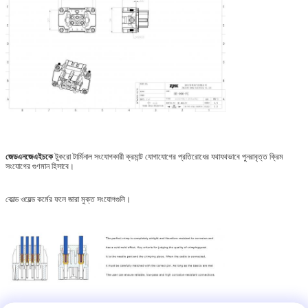
জেডএনজেএইচকে
টুকরো টার্মিনাল সংযোগকারী ক্রমান্ট যোগাযোগের প্রতিরোধের যথাযথভাবে পুনরাবৃত্ত ক্রিম
সংযোগের গুণমান হিসাবে।
কোল্ড ওয়েল্ড কর্মের ফলে জারা মুক্ত সংযোগগুলি।