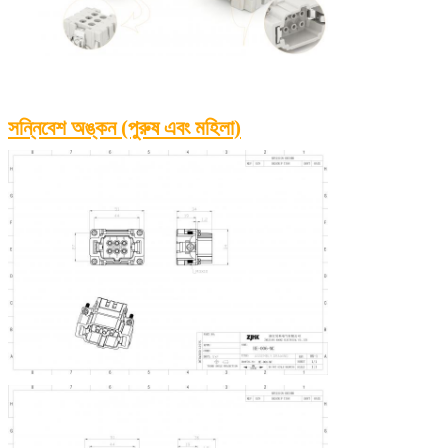
সন্নিবেশ অঙ্কন (পুরুষ এবং মহিলা)