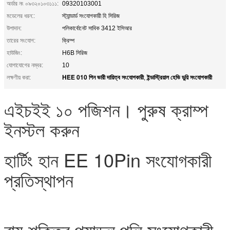
অর্ডার নং ০৯৩২০১০৩১১১:
09320103001
মডেলের ধরন::
স্ট্যান্ডার্ড সংযোগকারী হি সিরিজ
উপাদান:
পলিকার্বোনেট সাবিক 3412 ইসিআর
তারের সংযোগ:
ক্রিম্প
হাউজিং:
H6B সিরিজ
যোগাযোগের নম্বর:
10
HEE 010 পিন ভারী দায়িত্ব সংযোগকারী
ইন্ডাস্ট্রিয়াল হেভি ডুয়ি সংযোগকারী
লক্ষণীয় করা:
,
এইচইই ১০ পজিশন। পুরুষ ক্রাম্প
ইনস্টল করুন
হার্টিং হান EE 10Pin সংযোগকারী
প্রতিস্থাপন
বায়ু শক্তির প্যাডল পলি সংযোগকারী