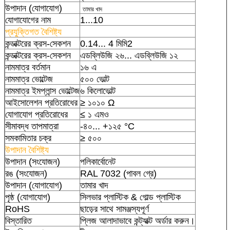
উপাদান (যোগাযোগ)
তামার খাদ
যোগাযোগের নাম
1...10
প্রযুক্তিগত বৈশিষ্ট্য
কন্ডাক্টরের ক্রস-সেকশন
0.14... 4 মিমি2
কন্ডাক্টরের ক্রস-সেকশন
এডব্লিউজি ২৬... এডব্লিউজি ১২
নামমাত্র বর্তমান
১৬ এ
নামমাত্র ভোল্টেজ
৫০০ ভোল্ট
নামমাত্র ইমপ্লান্স ভোল্টেজ
৬ কিলোভোল্ট
আইসোলেশন প্রতিরোধের
≥ ১০১০ Ω
যোগাযোগ প্রতিরোধের
≤ ১ এমও
সীমাবদ্ধ তাপমাত্রা
-৪০... +১২৫ °C
সমকামিতার চক্র
≥ ৫০০
উপাদান বৈশিষ্ট্য
উপাদান (সংযোজন)
পলিকার্বোনেট
রঙ (সংযোজন)
RAL 7032 (পাবল গ্রে)
উপাদান (যোগাযোগ)
তামার খাদ
পৃষ্ঠ (যোগাযোগ)
সিলভার প্লাস্টিক & গোল্ড প্লাস্টিক
RoHS
ছাড়ের সাথে সামঞ্জস্যপূর্ণ
বিস্তারিত
প্লিজ আলাদাভাবে কন্ট্যাক্ট অর্ডার করুন।