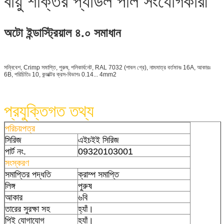
অটো ইন্ডাস্ট্রিয়াল ৪.০ সমাধান
সন্নিবেশ, Crimp সমাপ্তি, পুরুষ, পলিকার্বনেট, RAL 7032 (পাবল গ্রে), নামমাত্র বর্তমানঃ 16A, আকারঃ
6B, পরিচিতিঃ 10, কন্ডাক্টর ক্রস-বিভাগঃ 0.14... 4mm2
প্রযুক্তিগত তথ্য
পরিচয়পত্র
সিরিজ
এইচইই সিরিজ
পার্ট নং.
09320103001
সংস্করণ
সমাপ্তির পদ্ধতি
ক্রাম্প সমাপ্তি
লিঙ্গ
পুরুষ
আকার
৬বি
তারের সুরক্ষা সহ
হ্যাঁ।
পিই যোগাযোগ
হ্যাঁ।