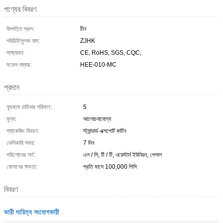
পণ্যের বিবরণ
উৎপত্তি স্থল:
চীন
পরিচিতিমুলক নাম:
ZJHK
সাক্ষ্যদান:
CE, RoHS, SGS, CQC,
মডেল নম্বার:
HEE-010-MC
প্রদান
ন্যূনতম চাহিদার পরিমাণ:
5
মূল্য:
আলোচনাযোগ্য
প্যাকেজিং বিবরণ:
স্ট্যান্ডার্ড এক্সপোর্ট কার্টন
ডেলিভারি সময়:
7 দিন
পরিশোধের শর্ত:
এল / সি, টি / টি, ওয়েস্টার্ন ইউনিয়ন, পেপাল
যোগানের ক্ষমতা:
প্রতি মাসে 100,000 পিসি
বিবরণ
ভারী দায়িত্ব সংযোগকারী