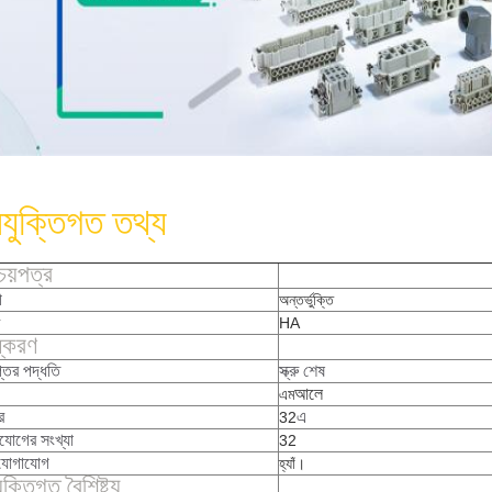
রযুক্তিগত তথ্য
চয়পত্র
ী
অন্তর্ভুক্তি
HA
্করণ
্তির পদ্ধতি
স্ক্রু শেষ
আলে
এম
র
এ
32
যোগের সংখ্যা
32
যোগাযোগ
হ্যাঁ।
ুক্তিগত বৈশিষ্ট্য