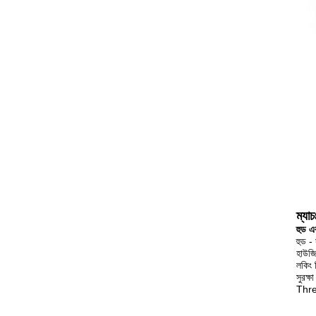
ম্যাচ
হুড এ
হুড - 
হাউজি
লকিং 
সুরক্ষ
Thr