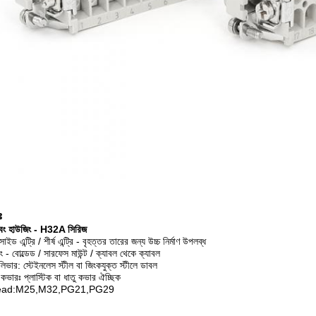
ঃ
বং হাউজিং - H32A সিরিজ
সাইড এন্ট্রি / শীর্ষ এন্ট্রি - বৃহত্তর তারের জন্য উচ্চ নির্মাণ উপলব্ধ
ং - বোল্ডেড / সারফেস মাউন্ট / ক্যাবল থেকে ক্যাবল
লিভার: স্টেইনলেস স্টীল বা জিংকযুক্ত স্টীলে ডাবল
া কভারঃ প্লাস্টিক বা ধাতু কভার ঐচ্ছিক
ead:M25,M32,PG21,PG29