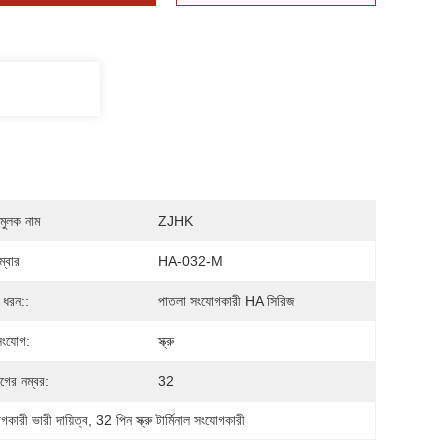
মুলক নাম
ZJHK
্বার
HA-032-M
 ধরন::
পাতলা সংযোগকারী HA সিরিজ
সংযোগ:
স্ক্রু
গের নম্বর:
32
গকারী ভারী দায়িত্ব
, 
32 পিন স্ক্রু টার্মিনাল সংযোগকারী