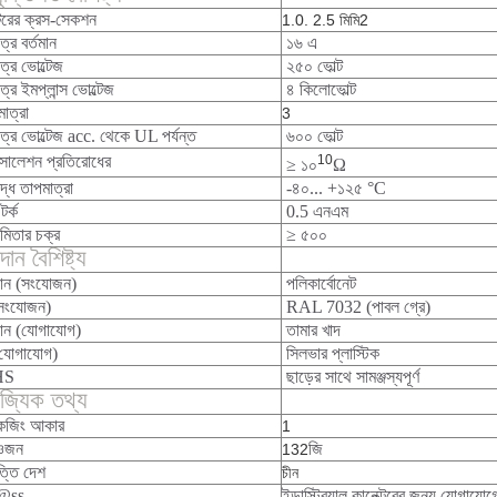
ক্টরের ক্রস-সেকশন
1.0. 2.5 মিমি2
ত্র বর্তমান
১৬ এ
ত্র ভোল্টেজ
২৫০ ভোল্ট
ত্র ইমপ্লান্স ভোল্টেজ
৪ কিলোভোল্ট
মাত্রা
3
াত্র ভোল্টেজ acc. থেকে UL পর্যন্ত
৬০০ ভোল্ট
লেশন প্রতিরোধের
10
≥ ১০
Ω
দ্ধ তাপমাত্রা
-৪০... +১২৫ °C
 টর্ক
0.5 এনএম
মিতার চক্র
≥ ৫০০
ান বৈশিষ্ট্য
ান (সংযোজন)
পলিকার্বোনেট
সংযোজন)
RAL 7032 (পাবল গ্রে)
ান (যোগাযোগ)
তামার খাদ
 (যোগাযোগ)
সিলভার প্লাস্টিক
HS
ছাড়ের সাথে সামঞ্জস্যপূর্ণ
িজ্যিক তথ্য
কেজিং আকার
1
 ওজন
জি
132
্তি দেশ
চীন
@ss
ইন্ডাস্ট্রিয়াল কানেক্টরের জন্য যোগাযোগ