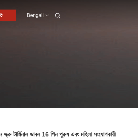
তি
Bengali
 স্ক্রু টার্মিনাল ডাবল 16 পিন পুরুষ এবং মহিলা সংযোগকারী