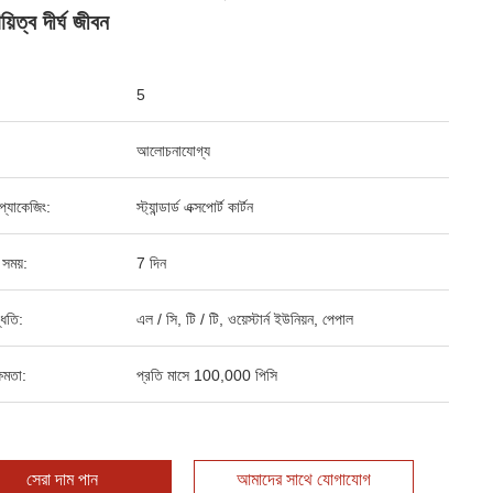
য়িত্ব দীর্ঘ জীবন
5
আলোচনাযোগ্য
্ড প্যাকেজিং:
স্ট্যান্ডার্ড এক্সপোর্ট কার্টন
 সময়:
7 দিন
্ধতি:
এল / সি, টি / টি, ওয়েস্টার্ন ইউনিয়ন, পেপাল
ষমতা:
প্রতি মাসে 100,000 পিসি
সেরা দাম পান
আমাদের সাথে যোগাযোগ