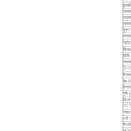
কন্ডা
নামমা
নামমা
নামমা
দূষণ 
নামম
আইসো
সীমাব
টার্নিং
সমকা
উপাদ
উপাদ
রঙ (
উপাদ
পৃষ্ঠ
Ro
বাণ
প্যা
নেট
উৎপত
eCl