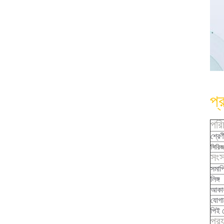
প্
পরি
শ্রেণ
সিরিজ
সংস
সমাপ
লিঙ্গ
আকা
যোগা
পিই 
প্রয