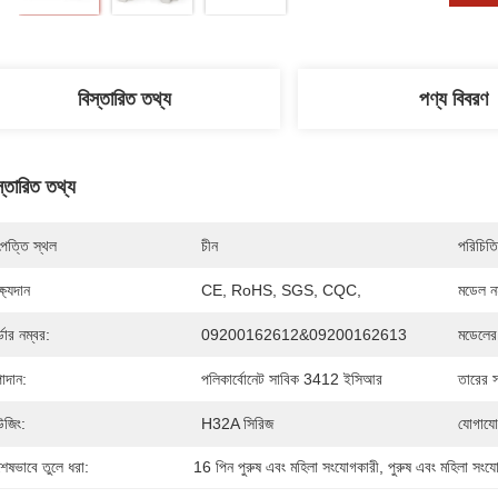
বিস্তারিত তথ্য
পণ্য বিবরণ
স্তারিত তথ্য
পত্তি স্থল
চীন
পরিচিতি
্ষ্যদান
CE, RoHS, SGS, CQC,
মডেল নম
্ডার নম্বর:
09200162612&09200162613
মডেলের
াদান:
পলিকার্বোনেট সাবিক 3412 ইসিআর
তারের 
উজিং:
H32A সিরিজ
যোগাযো
শেষভাবে তুলে ধরা:
16 পিন পুরুষ এবং মহিলা সংযোগকারী
, 
পুরুষ এবং মহিলা সংযো