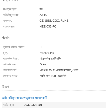
উৎপত্তি স্থল:
চীন
পরিচিতিমুলক নাম:
ZJHK
সাক্ষ্যদান:
CE, SGS, CQC, RoHS
মডেল নম্বার:
HEE-032-FC
প্রদান
ন্যূনতম চাহিদার পরিমাণ:
1
মূল্য:
আলোচনাযোগ্য
প্যাকেজিং বিবরণ:
স্ট্যান্ডার্ড এক্সপোর্ট কার্টন
ডেলিভারি সময়:
5 দিন
পরিশোধের শর্ত:
এল / সি, টি / টি, ওয়েস্টার্ন ইউনিয়ন, পেপাল
যোগানের ক্ষমতা:
প্রতি মাসে 100,000 পিসি
বিবরণ
ভারী দায়িত্ব আয়তক্ষেত্রাকার সংযোগকারী
অর্ডার নম্বর:
09320323101