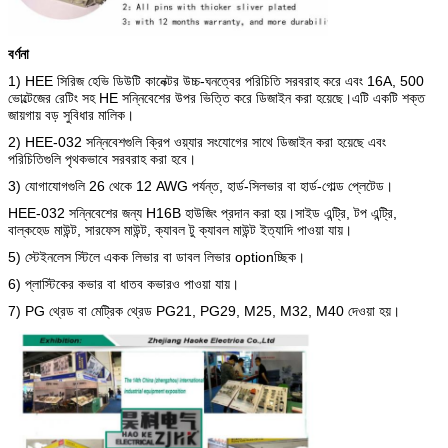
বর্ণনা
1) HEE সিরিজ হেভি ডিউটি ​​কানেক্টর উচ্চ-ঘনত্বের পরিচিতি সরবরাহ করে এবং 16A, 500
ভোল্টেজের রেটিং সহ HE সন্নিবেশের উপর ভিত্তি করে ডিজাইন করা হয়েছে।এটি একটি শক্ত
জায়গায় বড় সুবিধার মালিক।
2) HEE-032 সন্নিবেশগুলি ক্রিপ ওয়্যার সংযোগের সাথে ডিজাইন করা হয়েছে এবং
পরিচিতিগুলি পৃথকভাবে সরবরাহ করা হবে।
3) যোগাযোগগুলি 26 থেকে 12 AWG পর্যন্ত, হার্ড-সিলভার বা হার্ড-গোল্ড প্লেটেড।
HEE-032 সন্নিবেশের জন্য H16B হাউজিং প্রদান করা হয়।সাইড এন্ট্রি, টপ এন্ট্রি,
বাল্কহেড মাউন্ট, সারফেস মাউন্ট, ক্যাবল টু ক্যাবল মাউন্ট ইত্যাদি পাওয়া যায়।
5) স্টেইনলেস স্টিলে একক লিভার বা ডাবল লিভার optionচ্ছিক।
6) প্লাস্টিকের কভার বা ধাতব কভারও পাওয়া যায়।
7) PG থ্রেড বা মেট্রিক থ্রেড PG21, PG29, M25, M32, M40 দেওয়া হয়।