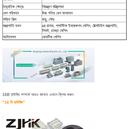
আবেদন
বৈদ্যুতিক ক্ষেত্র
নিয়ন্ত্রণ মন্ত্রিসভা
রেল পরিবহন
উচ্চ গতির রেল যানবাহন
শক্তি শিল্প
বায়ু, সৌর
যন্ত্রপাতি ভবন
ot রানার, প্লাস্টিক ইনজেকশন মেশিন, টেক্সটাইল যন্ত্রপাতি,
লিফট, চামড়া মেশিন
অটোমেশন
রোবটিক মেশিন
16B হাউজিং সম্পর্কে আরও জানতে এখানে ক্লিক করুন
"16 বি হাউজিং"