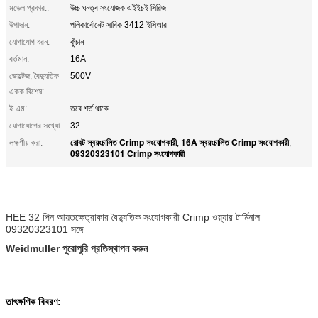
মডেল প্রকার::
উচ্চ ঘনত্ব সংযোজক এইইচই সিরিজ
উপাদান:
পলিকার্বোনেট সাবিক 3412 ইসিআর
যোগাযোগ ধরন:
কুঁচান
বর্তমান:
16A
ভোল্টেজ, বৈদ্যুতিক
500V
একক বিশেষ:
ই এম:
তবে শর্ত থাকে
যোগাযোগের সংখ্যা:
32
রোবট স্বয়ংচালিত Crimp সংযোগকারী
16A স্বয়ংচালিত Crimp সংযোগকারী
লক্ষণীয় করা:
,
,
09320323101 Crimp সংযোগকারী
HEE 32 পিন আয়তক্ষেত্রাকার বৈদ্যুতিক সংযোগকারী Crimp ওয়্যার টার্মিনাল
09320323101 সঙ্গে
Weidmuller পুরোপুরি প্রতিস্থাপন করুন
তাৎক্ষণিক বিবরণ: