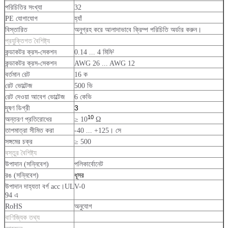
পরিচিতির সংখ্যা
32
PE যোগাযোগ
হ্যাঁ
বিস্তারিত
অনুগ্রহ করে আলাদাভাবে ক্রিম্প পরিচিতি অর্ডার করুন।
প্রযুক্তিগত বৈশিষ্ট্য
কন্ডাকটর ক্রস-সেকশন
0.14 ... 4 মিমি²
কন্ডাকটর ক্রস-সেকশন
AWG 26 ... AWG 12
বর্তমান রেট
16 ক
রেট ভোল্টেজ
500 ভি
রেট দেওয়া আবেগ ভোল্টেজ
6 কেভি
3
দূষণ ডিগ্রী
10
অন্তরণ প্রতিরোধের
≥ 10
Ω
তাপমাত্রা সীমিত করা
-40 ... +125। সে
সঙ্গমের চক্র
≥ 500
বস্তুর বৈশিষ্ট্য
উপাদান (সন্নিবেশ)
পলিকার্বোনেট
ধূসর
রঙ (সন্নিবেশ)
উপাদান দাহ্যতা বর্গ acc।UL
V-0
94 এ
RoHS
অনুযোগ
বাণিজ্যিক তথ্য