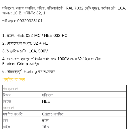
সন্নিবেশ, ক্রাম্প সমাপ্তি, মহিলা, পলিকার্বোনেট, RAL 7032 (নুড়ি ধূসর), বর্তমান রেট: 16A,
আকার: 16 B, পরিচিতি: 32, 1
পার্ট নম্বর: 09320323101
1. মডেল: HEE-032-MC / HEE-032-FC
2. যোগাযোগের সংখ্যা: 32 + PE
3. বৈদ্যুতিক রেটিং: 16A, 500V
4. যোগাযোগ ব্যবস্থা পরিবর্তন করার সময় 1000V থেকে Volচ্ছিক ভোল্টেজ
5. তারের: Crimp সমাপ্তি
6. সামঞ্জস্যপূর্ণ: Harting হান সংযোজক
প্রযুক্তিগত তথ্য
শনাক্তকরণ
বিভাগ
সন্নিবেশ
HEE
সিরিজ
সংস্করণ
সমাপ্তি পদ্ধতি
Crimp সমাপ্তি
মহিলা
লিঙ্গ
সাইজ
16 খ