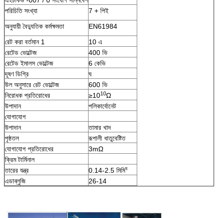
পরিচিতি সংখ্যা
7 + পিই
অনুযায়ী বৈদ্যুতিক কর্মক্ষমতা
EN61984
রেট করা বর্তমান 1
10 এ
রেটেড ভোল্টেজ
400 ভি
রেটেড ইমালস ভোল্টেজ
6 কেভি
দূষণ ডিগ্রি
ঘ
উল অনুসারে রেট ভোল্টেজ
600 ভি
10
নিরোধক প্রতিরোধের
≥10
Ω
উপাদান
পলিকার্বোনেট
যোগাযোগ
উপাদান
তামার খাদ
পৃষ্ঠতল
রূপালী ধাতুবেষ্টিত
যোগাযোগ প্রতিরোধের
3mΩ
ক্রিম টার্মিনাল
ঘ
তারের যন্ত্র
0.14-2.5 মিমি
এডাব্লুজি
26-14