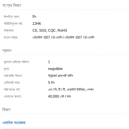
পণ্যের বিবরণ
উৎপত্তি স্থল:
চীন
পরিচিতিমুলক নাম:
ZJHK
সাক্ষ্যদান:
CE, SGS, CQC, RoHS
মডেল নম্বার:
এইচকিউ -007 / 0-এমসি / এইচকিউ -007 / 0-এফসি
প্রদান
ন্যূনতম চাহিদার পরিমাণ:
1
মূল্য:
negotible
প্যাকেজিং বিবরণ:
স্ট্যান্ডার্ড এক্সপোর্ট কার্টন
ডেলিভারি সময়:
5 দিন
পরিশোধের শর্ত:
এল / সি, টি / টি, ওয়েস্টার্ন ইউনিয়ন, পেপাল
যোগানের ক্ষমতা:
40,000 সেট / মাস
বিবরণ
একাধিক সংযোজক