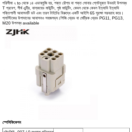
পরিসীমা ২ to থেকে ১৪ এডাব্লুজি হয়, শক্ত রৌপ্য বা শক্ত সোনার প্লেটযুক্ত উভয়ই উপলব্ধ
T প্রবেশ, শীর্ষ এন্ট্রি, বাল্কহেড মাউন্টিং, পৃষ্ঠ মাউন্টিং, কেবল থেকে কেবল ইত্যাদি ইত্যাদি
শক্তিশালী আবাসনটি ডট এবং তরল টাইটের বিরুদ্ধে একটি আইপি 65 সুরক্ষা সরবরাহ করে।
প্লাস্টিকের উপাদানের আবাসনও সহজলভ্য।পিজি থ্রেড বা মেট্রিক থ্রেড PG11, PG13,
M20 উপলব্ধ available
স্পেসিফিকেশন
এইচকিউ -007 / 0 সংযোগ সন্নিবেশ