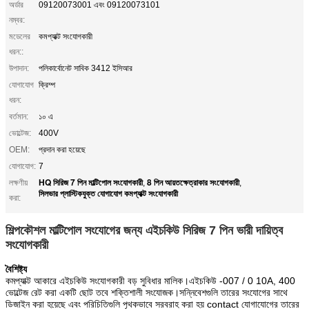
অর্ডার
09120073001 এবং 09120073101
নম্বর:
মডেলের
কমপ্যাক্ট সংযোগকারী
ধরন::
উপাদান:
পলিকার্বোনেট সাবিক 3412 ইসিআর
যোগাযোগ
ক্রিম্প
ধরন:
বর্তমান:
১০ এ
ভোল্টেজ:
400V
OEM:
প্রদান করা হয়েছে
যোগাযোগ:
7
HQ সিরিজ 7 পিন মাল্টিপোল সংযোগকারী
8 পিন আয়তক্ষেত্রাকার সংযোগকারী
লক্ষণীয়
,
,
সিলভার প্লাস্টিকযুক্ত যোগাযোগ কমপ্যাক্ট সংযোগকারী
করা:
শিল্পকৌশল মাল্টিপোল সংযোগের জন্য এইচকিউ সিরিজ 7 পিন ভারী দায়িত্ব
সংযোগকারী
বৈশিষ্ট্য
কমপ্যাক্ট আকারে এইচকিউ সংযোগকারী বড় সুবিধার মালিক।এইচকিউ -007 / 0 10A, 400
ভোল্টেজ রেট করা একটি ছোট তবে শক্তিশালী সংযোজক।সন্নিবেশগুলি তারের সংযোগের সাথে
ডিজাইন করা হয়েছে এবং পরিচিতিগুলি পৃথকভাবে সরবরাহ করা হয় contact যোগাযোগের তারের