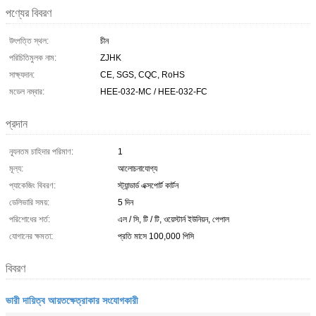
পণ্যের বিবরণ
উৎপত্তি স্থল:
চীন
পরিচিতিমুলক নাম:
ZJHK
সাক্ষ্যদান:
CE, SGS, CQC, RoHS
মডেল নম্বার:
HEE-032-MC / HEE-032-FC
প্রদান
ন্যূনতম চাহিদার পরিমাণ:
1
মূল্য:
আলোচনাযোগ্য
প্যাকেজিং বিবরণ:
স্ট্যান্ডার্ড এক্সপোর্ট কার্টন
ডেলিভারি সময়:
5 দিন
পরিশোধের শর্ত:
এল / সি, টি / টি, ওয়েস্টার্ন ইউনিয়ন, পেপাল
যোগানের ক্ষমতা:
প্রতি মাসে 100,000 পিসি
বিবরণ
ভারী দায়িত্ব আয়তক্ষেত্রাকার সংযোগকারী