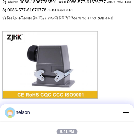
2) আমাদের 0086-18067786591 অথবা 0086-577-61676777 নম্বরে ফোন করুন
3) 0086-577-61676778 নম্বরে ফ্যাক্স করুন
৪) চীন ইলেকট্রিক্যাল ইন্ডাস্ট্রির রাজধানী লিউশি টাউনে আমাদের সাথে দেখা করুন!
nelson
48 পিন সংযোগকারী
ভারী তারের সংযোগকারী
মোটরগাড়ি বৈদ্যুতিন সংযোগকারী
ট্যাগ:
,
,
এর সেরা মূল্য পান
9:41 PM