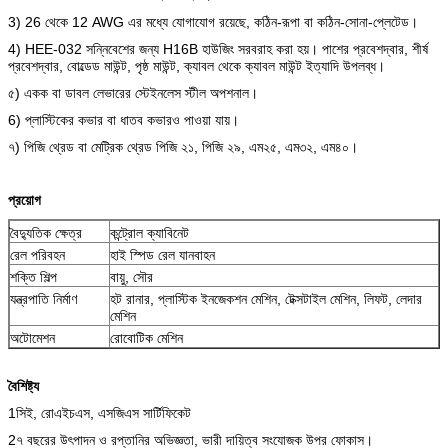
3) 26 থেকে 12 AWG এর মধ্যে যোগাযোগ রয়েছে, কঠিন-রূপা বা কঠিন-সোনা-প্লেটেড।
4) HEE-032 সন্নিবেশের জন্য H16B হাউজিং সরবরাহ করা হয়। পাশের প্রবেশদ্বার, শীর্ষ
প্রবেশদ্বার, বোল্ডেড মাউন্ট, পৃষ্ঠ মাউন্ট, ক্যাবল থেকে ক্যাবল মাউন্ট ইত্যাদি উপলব্ধ।
৫) একক বা ডাবল লেভারের স্টেইনলেস স্টীল অপশনাল।
6) প্লাস্টিকের কভার বা ধাতব কভারও পাওয়া যায়।
৭) পিজি থ্রেড বা মেট্রিক থ্রেড পিজি ২১, পিজি ২৯, এম২৫, এম৩২, এম৪০।
প্রয়োগ
বৈদ্যুতিক ক্ষেত্র
কন্ট্রোল ক্যাবিনেট
রেল পরিবহন
হাই স্পিড রেল যানবাহন
শক্তি শিল্প
বায়ু, সৌর
যন্ত্রপাতি নির্মাণ
হট রানার, প্লাস্টিক ইনজেকশন মেশিন, টেক্সটাইল মেশিন, লিফট, লেদার
মেশিন
অটোমেশন
রোবোটিক মেশিন
বৈশিষ্ট্য
1সিই, রোএইচএস, এসজিএস সার্টিফিকেট
2৭ বছরের উৎপাদন ও রপ্তানির অভিজ্ঞতা, ভারী দায়িত্ব সংযোজক উপর ফোকাস।