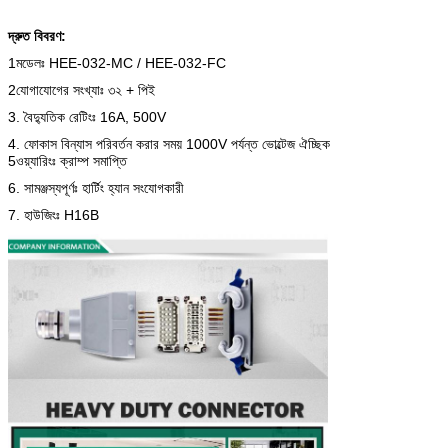
দ্রুত বিবরণ:
1মডেলঃ HEE-032-MC / HEE-032-FC
2যোগাযোগের সংখ্যাঃ ৩২ + পিই
3. বৈদ্যুতিক রেটিংঃ 16A, 500V
4. ফোকাস বিন্যাস পরিবর্তন করার সময় 1000V পর্যন্ত ভোল্টেজ ঐচ্ছিক
5ওয়্যারিংঃ ক্রাম্প সমাপ্তি
6. সামঞ্জস্যপূর্ণঃ হার্টিং হ্যান সংযোগকারী
7. হাউজিংঃ H16B