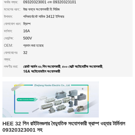
অর্ডার নম্বর:
09320323001 এবং 09320323101
মডেলের ধরন::
উচ্চ ঘনত্ব সংযোগকারী হি সিরিজ
উপাদান:
পলিকার্বোনেট সাবিক 3412 ইসিআর
যোগাযোগ ধরন:
ক্রিম্প
বর্তমান:
16A
ভোল্টেজ:
500V
OEM:
প্রদান করা হয়েছে
যোগাযোগের
32
নম্বর:
রোবট আর্মস ৩২ পিন সংযোগকারী
৫০০ ভোল্ট অটোমোটিভ সংযোগকারী
লক্ষণীয় করা:
,
,
16A অটোমোবাইল সংযোগকারী
HEE 32 পিন রাইটানগুলার বৈদ্যুতিক সংযোগকারী ক্রাম্প ওয়্যার টার্মিনাল
09320323001 সহ