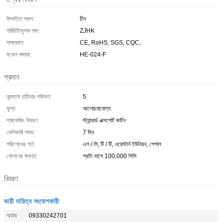
উৎপত্তি স্থল:
চীন
পরিচিতিমুলক নাম:
ZJHK
সাক্ষ্যদান:
CE, RoHS, SGS, CQC,
মডেল নম্বার:
HE-024-F
প্রদান
ন্যূনতম চাহিদার পরিমাণ:
5
মূল্য:
আলোচনাযোগ্য
প্যাকেজিং বিবরণ:
স্ট্যান্ডার্ড এক্সপোর্ট কার্টন
ডেলিভারি সময়:
7 দিন
পরিশোধের শর্ত:
এল / সি, টি / টি, ওয়েস্টার্ন ইউনিয়ন, পেপাল
যোগানের ক্ষমতা:
প্রতি মাসে 100,000 পিসি
বিবরণ
ভারী দায়িত্ব সংযোগকারী
অর্ডার
09330242701