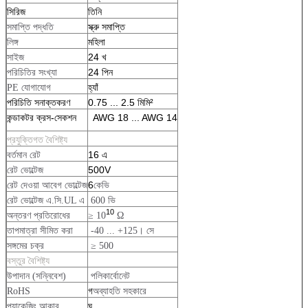
সিরিজ
তিনি
স্ক্রু সমাপ্তি
সমাপ্তি পদ্ধতি
মহিলা
লিঙ্গ
24 খ
সাইজ
24 পিন
পরিচিতির সংখ্যা
হ্যাঁ
PE যোগাযোগ
0.75 ... 2.5 মিমি²
পরিচিতি সনাক্তকরণ
কন্ডাকটর ক্রস-সেকশন
AWG 18 ... AWG 14
প্রযুক্তিগত বৈশিষ্ট্য
16 এ
বর্তমান রেট
500V
রেট ভোল্টেজ
6
রেট দেওয়া আবেগ ভোল্টেজ
কেভি
রেট ভোল্টেজ এ.সি.UL এ
600 ভি
10
অন্তরণ প্রতিরোধের
≥ 10
Ω
তাপমাত্রা সীমিত করা
-40 ... +125। সে
সঙ্গমের চক্র
≥ 500
বস্তুর বৈশিষ্ট্য
উপাদান (সন্নিবেশ)
পলিকার্বোনেট
গ
RoHS
অব্যাহতি সহকারে
ঘ
প্যাকেজিং আকার