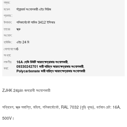
নম্বর:
মডেল
স্ট্যান্ডার্ড সংযোগকারী এইচ সিরিজ
প্রকার::
উপাদান:
পলিকার্বোনেট সাবিক 3412 ইসিআর
তারের
স্ক্রু
সংযোগ:
হাউজিং:
এইচ 24 বি
যোগাযোগের
6
সংখ্যা:
16A হেভি ডিউটি ​​আয়তক্ষেত্রাকার সংযোগকারী
লক্ষণীয়
,
09330242701 ভারী দায়িত্ব আয়তক্ষেত্রাকার সংযোগকারী
,
করা:
Polycarbonate ভারী দায়িত্ব আয়তক্ষেত্রাকার সংযোগকারী
ZJHK 24pin জলরোধী সংযোগকারী
সন্নিবেশ, স্ক্রু সমাপ্তি, মহিলা, পলিকার্বোনেট, RAL 7032 (নুড়ি ধূসর), বর্তমান রেট: 16A,
500V।