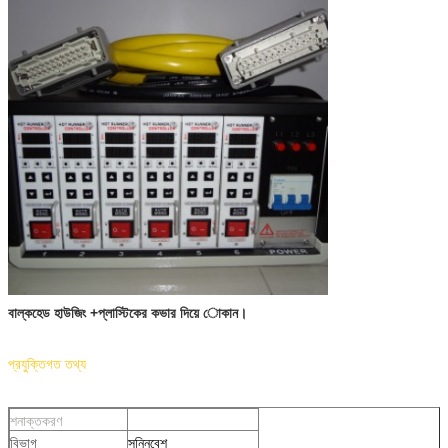
বাল্কহেড হাউজিং +প্লাস্টিকের কভার দিয়ে োকান।
প্রযুক্তিগত তথ্য
শনাক্তকরণ
সন্নিবেশ
বিভাগ