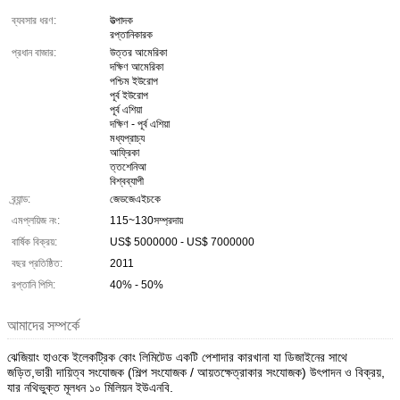
ব্যবসার ধরণ:
উত্পাদক
রপ্তানিকারক
প্রধান বাজার:
উত্তর আমেরিকা
দক্ষিণ আমেরিকা
পশ্চিম ইউরোপ
পূর্ব ইউরোপ
পূর্ব এশিয়া
দক্ষিণ - পূর্ব এশিয়া
মধ্যপ্রাচ্য
আফ্রিকা
ত্তশেনিআ
বিশ্বব্যাপী
ব্র্যান্ড:
জেডজেএইচকে
এমপ্লয়িজ নং:
115~130সম্প্রদায়
বার্ষিক বিক্রয়:
US$ 5000000 - US$ 7000000
বছর প্রতিষ্ঠিত:
2011
রপ্তানি পিসি:
40% - 50%
আমাদের সম্পর্কে
ঝেজিয়াং হাওকে ইলেকট্রিক কোং লিমিটেড একটি পেশাদার কারখানা যা ডিজাইনের সাথে
জড়িত,ভারী দায়িত্ব সংযোজক (শিল্প সংযোজক / আয়তক্ষেত্রাকার সংযোজক) উৎপাদন ও বিক্রয়,
যার নথিভুক্ত মূলধন ১০ মিলিয়ন ইউএনবি.