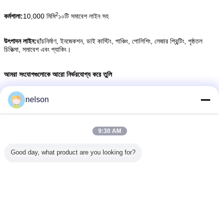
2
কর্মশালা:
10,000 মিমি
১০টি সমাবেশ লাইন সহ
উৎপাদন লাইন:
ছাঁচনির্মাণ, ইনজেকশন, ডাই কাস্টিং, পাঞ্চিং, পোলিশিং, লেজার প্রিন্টিং, পৃষ্ঠতল
চিকিত্সা, সমাবেশ এবং প্যাকিং।
আমরা সংযোগগুলোকে আরো নির্ভরযোগ্য করে তুলি
nelson
আমাদের সাথে যোগাযোগ করুন:
মি. নেলসন
9:30 AM
টেলিফোনঃ 0577-61676777 0577-61676776
মোবাইল:18067786591
Good day, what product are you looking for?
ইমেইল: nelson@zjhkele.com
ওয়েবসাইটঃ
www.zjhkele.com
ভাষা পরিবর্তন করুন