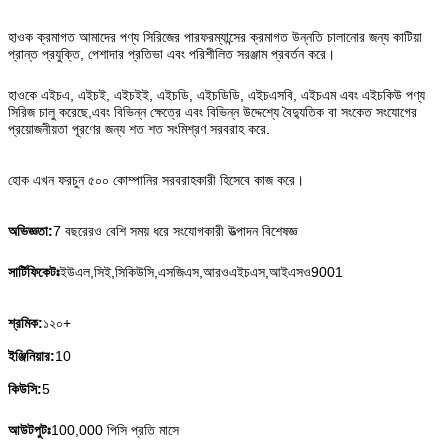
হাওক ক্রমাগত আমাদের পণ্য সিরিজের পারফরম্যান্সের ক্রমাগত উন্নতি চালানোর জন্য কাটিয়া
প্রান্ত প্রযুক্তি, পেশাদার প্রতিভা এবং পরিশীলিত সরঞ্জাম প্রবর্তন করে।
হাওকে এইচএ, এইচই, এইচইই, এইচডি, এইচডিডি, এইচএসবি, এইচএম এবং এইচকিউ পণ্য
সিরিজ চালু করেছে,এবং বিভিন্ন ক্ষেত্রে এবং বিভিন্ন উদ্দেশ্যে বৈদ্যুতিক বা সংকেত সংযোগের
প্রয়োজনীয়তা পূরণের জন্য শত শত সংমিশ্রণ সরবরাহ করে.
হোক এখন ফরচুন ৫০০ কোম্পানির সরবরাহকারী হিসেবে কাজ করে।
অভিজ্ঞতা:
7 বছরেরও বেশি সময় ধরে সংযোগকারী উত্পাদন বিশেষজ্ঞ
সার্টিফিকেটঃ
ইউএল,সিই,সিকিউসি,এসজিএস,আরওএইচএস,আইএসও9001
শ্রমিক:
১২০+
ইঞ্জিনিয়ার:
10
কিউসি:
5
আউটপুটঃ
100,000 পিসি প্রতি মাসে