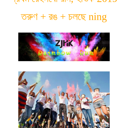
তরুণ + রঙ + চলছে ning